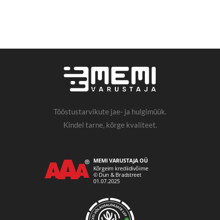
Tööstustarvikute jae- ja hulgimüük.
Kindel tarne, kõrge kvaliteet.