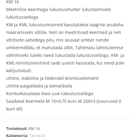
KM 16
Meetrilise keermega lukustusmutter lukustamiseks
lukustusseibiga
KM ja KML lukustusmutreid kasutatakse laagrite asukoha
määramiseks võllile. Neil on meetrilised keermed ja neli
võrdsete vahedega pilu, mis asuvad ümber nende
ümbermõõdu, et mahutada võtit. Tahtmatu lahtitulemise
vältimiseks tuleks need lukustada lukustusseibiga. KM- ja
KML-kinnitusmutreid saab uuesti kasutada, kui need pole
kahjustatud.
Lihtne, stabiilne ja töökindel kinnituselement
Lihtne paigaldada ja eemaldada
Korduvkasutatav koos uue lukustusseibiga
Saadaval keermele M 10×0,75 kuni M 200×3 (suurused 0
kuni 40)
Tootekood:
KM 16
Kategooria:
Tarvikud