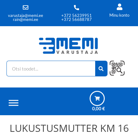
Minu konto
varustaja@memi.ee
+372 56239951
rain@memi.ee
+372 56688787
0,00
€
LUKUSTUSMUTTER KM 16