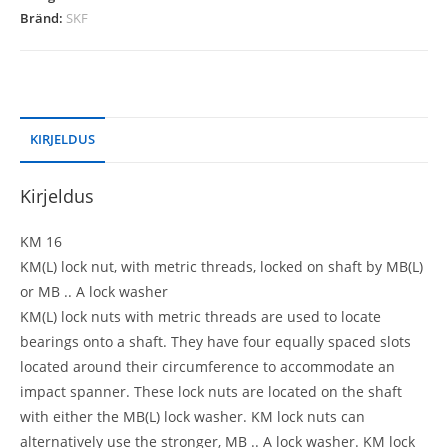
Bränd:
SKF
KIRJELDUS
Kirjeldus
KM 16
KM(L) lock nut, with metric threads, locked on shaft by MB(L)
or MB .. A lock washer
KM(L) lock nuts with metric threads are used to locate
bearings onto a shaft. They have four equally spaced slots
located around their circumference to accommodate an
impact spanner. These lock nuts are located on the shaft
with either the MB(L) lock washer. KM lock nuts can
alternatively use the stronger, MB .. A lock washer. KM lock