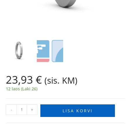
23,93
€
(sis. KM)
12 laos (Laki 26)
-
+
LISA KORVI