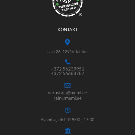
®
KONTAKT
Laki 26, 12915 Tallinn
+372 56239951
+372 56688787
varustaja@memi.ee
rain@memi.ee
Avamisajad: E-R 9:00 - 17:30