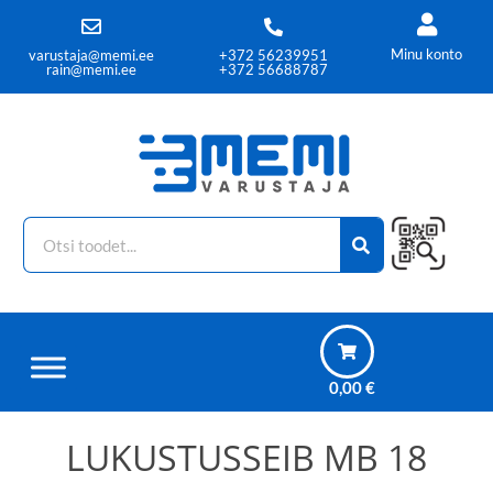
Minu konto
varustaja@memi.ee
+372 56239951
rain@memi.ee
+372 56688787
0,00
€
LUKUSTUSSEIB MB 18