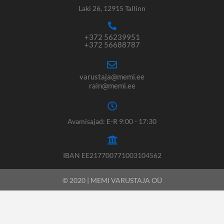
Laki 26, 12915 Tallinn
+372 56239951
+372 56688787
varustaja@memi.ee
rain@memi.ee
Avamisajad: E-R 9:00 - 17:30
IBAN EE217700771003104562
© 2020 | MEMI VARUSTAJA OÜ