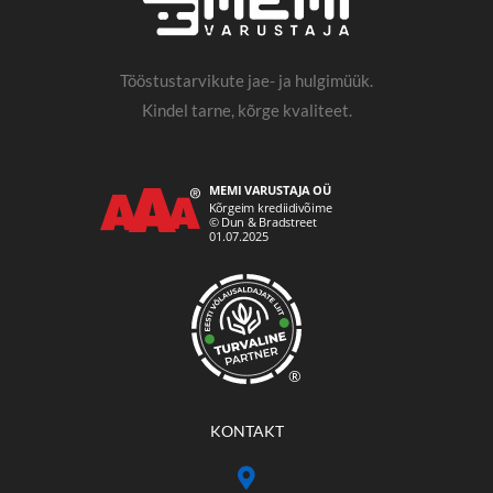
Tööstustarvikute jae- ja hulgimüük.
Kindel tarne, kõrge kvaliteet.
®
KONTAKT