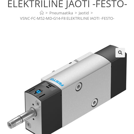
ELEKTRILINE JAOTI -FESTO-
>
Pneumaatika
>
Jaotid
>
VSNC-FC-M52-MD-G14-F8 ELEKTRILINE JAOTI -FESTO-
🔍