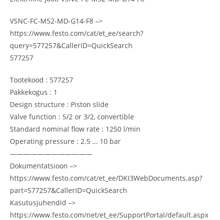
VSNC-FC-M52-MD-G14-F8 –>
https://www.festo.com/cat/et_ee/search?
query=577257&CallerID=QuickSearch
577257
Tootekood : 577257
Pakkekogus : 1
Design structure : Piston slide
Valve function : 5/2 or 3/2, convertible
Standard nominal flow rate : 1250 l/min
Operating pressure : 2.5 … 10 bar
————————————
Dokumentatsioon –>
https://www.festo.com/cat/et_ee/DKI3WebDocuments.asp?
part=577257&CallerID=QuickSearch
Kasutusjuhendid –>
https://www.festo.com/net/et_ee/SupportPortal/default.aspx