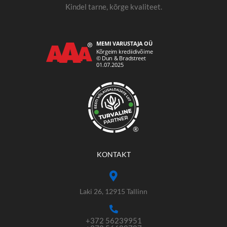
Kindel tarne, kõrge kvaliteet.
®
KONTAKT
Laki 26, 12915 Tallinn
+372 56239951