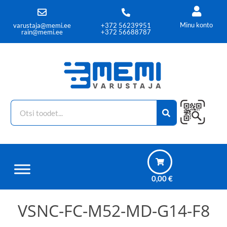
Minu konto
varustaja@memi.ee
+372 56239951
rain@memi.ee
+372 56688787
0,00
€
VSNC-FC-M52-MD-G14-F8