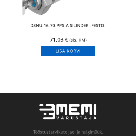
DSNU-16-70-PPS-A SILINDER -FESTO-
71,03
€
(sis. KM)
LISA KORVI
Tööstustarvikute jae- ja hulgimüük.