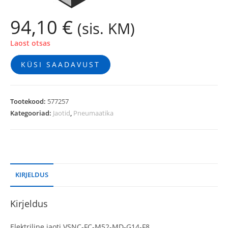
94,10
€
(sis. KM)
Laost otsas
KÜSI SAADAVUST
Tootekood:
577257
Kategooriad:
Jaotid
,
Pneumaatika
KIRJELDUS
Kirjeldus
Elektriline jaoti VSNC-FC-M52-MD-G14-F8