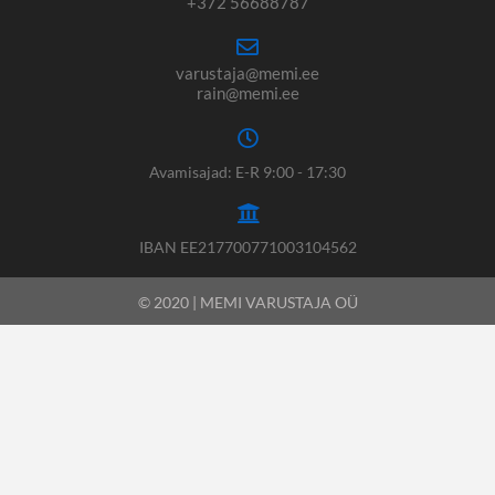
+372 56688787
varustaja@memi.ee
rain@memi.ee
Avamisajad: E-R 9:00 - 17:30
IBAN EE217700771003104562
© 2020 | MEMI VARUSTAJA OÜ