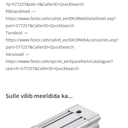
?q=577257&tab=3&CallerID=QuickSearch
Põhiandmed –>
https://www.festo.com/cat/et_ee/DKI3WebDataSheet.asp?
part=577257&CallerID=QuickSearch
Tarvikud –>
https://www.festo.com/cat/et_ee/DKI3WebAccessories.asp?
part=577257&CallerID=QuickSearch
Varuosad –>
https://www.festo.com/spc/et_ee/SparePartsCatalogue/?
search=577257&CallerID=QuickSearch
Sulle võib meeldida ka…