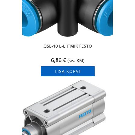
QSL-10 L-LIITMIK FESTO
6,86
€
(sis. KM)
LISA KORVI