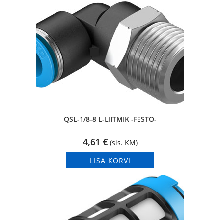
QSL-1/8-8 L-LIITMIK -FESTO-
4,61
€
(sis. KM)
LISA KORVI