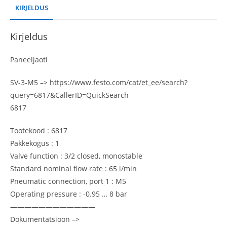
KIRJELDUS
Kirjeldus
Paneeljaoti
SV-3-M5 –> https://www.festo.com/cat/et_ee/search?
query=6817&CallerID=QuickSearch
6817
Tootekood : 6817
Pakkekogus : 1
Valve function : 3/2 closed, monostable
Standard nominal flow rate : 65 l/min
Pneumatic connection, port 1 : M5
Operating pressure : -0.95 … 8 bar
————————————
Dokumentatsioon –>