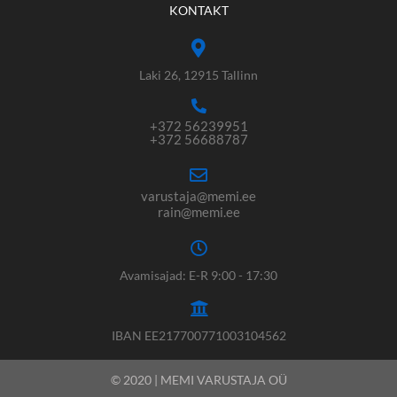
KONTAKT
Laki 26, 12915 Tallinn
+372 56239951
+372 56688787
varustaja@memi.ee
rain@memi.ee
Avamisajad: E-R 9:00 - 17:30
IBAN EE217700771003104562
© 2020 | MEMI VARUSTAJA OÜ