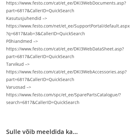
https://www.festo.com/cat/et_ee/DKI3WebDocuments.asp?
part=6817&CallerID=QuickSearch
Kasutusjuhendid –>
https://www.festo.com/net/et_ee/SupportPortal/default.aspx
?q=6817&tab=3&CallerID=QuickSearch
Põhiandmed –>
https://www.festo.com/cat/et_ee/DKI3WebDataSheet.asp?
part=6817&CallerID=QuickSearch
Tarvikud –>
https://www.festo.com/cat/et_ee/DKI3WebAccessories.asp?
part=6817&CallerID=QuickSearch
Varuosad –>
https://www.festo.com/spc/et_ee/SparePartsCatalogue/?
search=6817&CallerID=QuickSearch
Sulle võib meeldida ka…