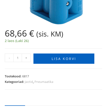
68,66
€
(sis. KM)
2 laos (Laki 26)
-
+
LISA KORVI
Tootekood:
6817
Kategooriad:
Jaotid
,
Pneumaatika