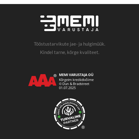
Tööstustarvikute jae- ja hulgimüük.
Kindel tarne, kõrge kvaliteet.
®