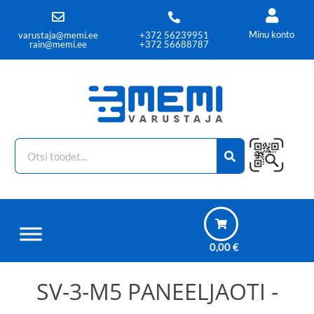
Minu konto
varustaja@memi.ee
+372 56239951
rain@memi.ee
+372 56688787
0,00
€
SV-3-M5 PANEELJAOTI -