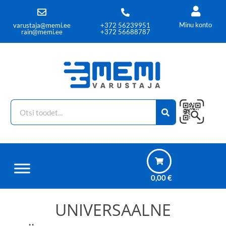
Minu konto
varustaja@memi.ee
+372 56239951
rain@memi.ee
+372 56688787
0,00
€
UNIVERSAALNE