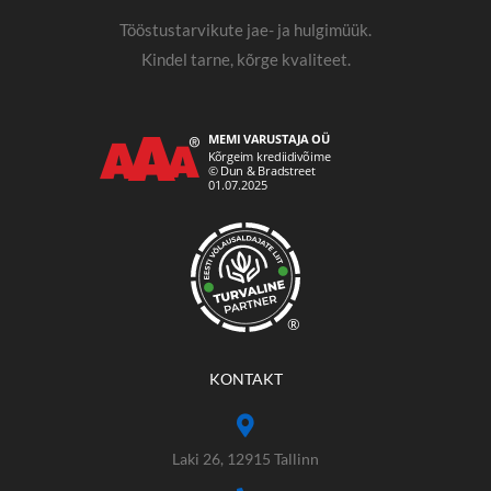
Tööstustarvikute jae- ja hulgimüük.
Kindel tarne, kõrge kvaliteet.
®
KONTAKT
Laki 26, 12915 Tallinn