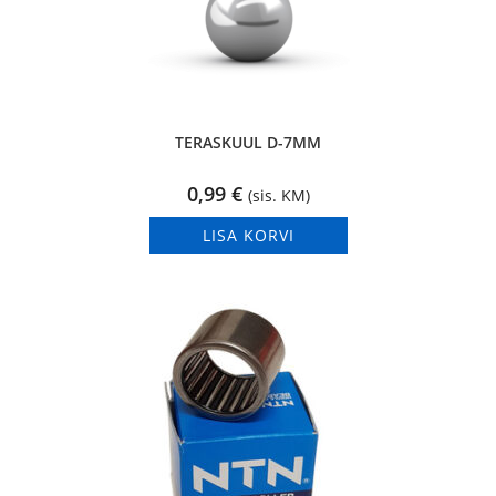
TERASKUUL D-7MM
0,99
€
(sis. KM)
LISA KORVI