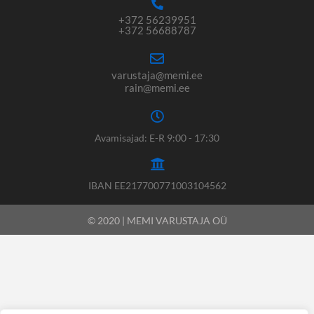
+372 56239951
+372 56688787
varustaja@memi.ee
rain@memi.ee
Avamisajad: E-R 9:00 - 17:30
IBAN EE217700771003104562
© 2020 | MEMI VARUSTAJA OÜ