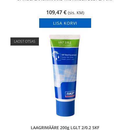
109,47
€
(sis. KM)
LISA KORVI
LAOST OTSAS
LAAGRIMÄÄRE 200g LGLT 2/0.2 SKF