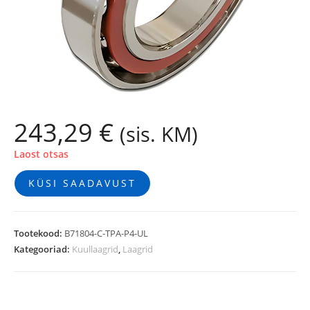
243,29
€
(sis. KM)
Laost otsas
KÜSI SAADAVUST
Tootekood:
B71804-C-TPA-P4-UL
Kategooriad:
Kuullaagrid
,
Laagrid