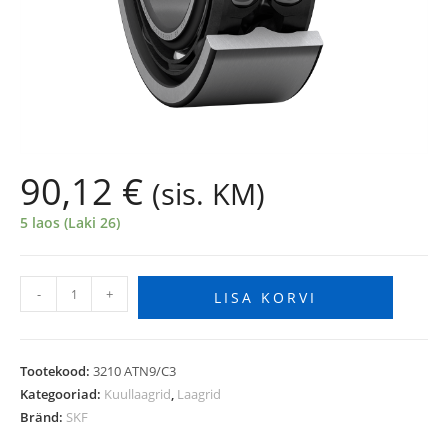
90,12
€
(sis. KM)
5 laos (Laki 26)
-
+
LISA KORVI
Tootekood:
3210 ATN9/C3
Kategooriad:
Kuullaagrid
,
Laagrid
Bränd:
SKF