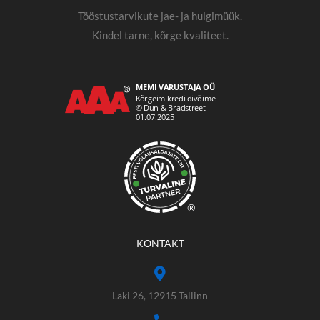
Tööstustarvikute jae- ja hulgimüük.
Kindel tarne, kõrge kvaliteet.
®
KONTAKT
Laki 26, 12915 Tallinn