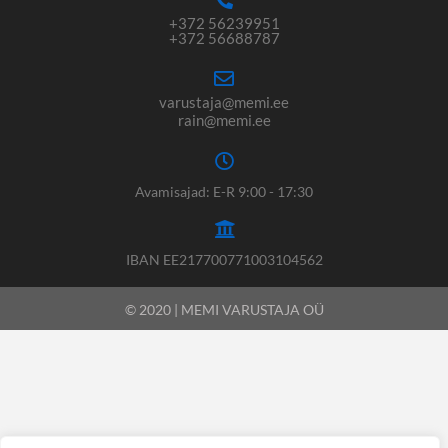
+372 56239951
+372 56688787
varustaja@memi.ee
rain@memi.ee
Avamisajad: E-R 9:00 - 17:30
IBAN EE217700771003104562
© 2020 | MEMI VARUSTAJA OÜ