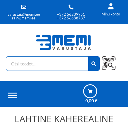
Minu konto
varustaja@memi.ee
+372 56239951
rain@memi.ee
+372 56688787
0,00
€
LAHTINE KAHEREALINE