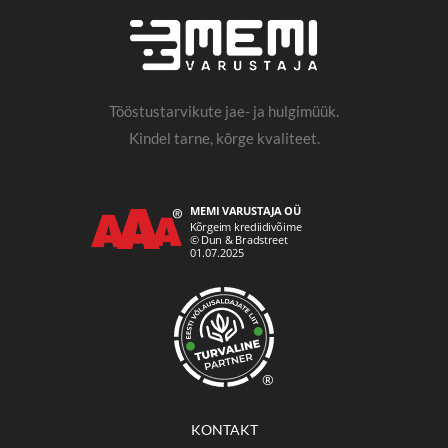
Tööstustarvikute jae- ja hulgimüük.
Kindel tarne, kõrge kvaliteet.
®
KONTAKT