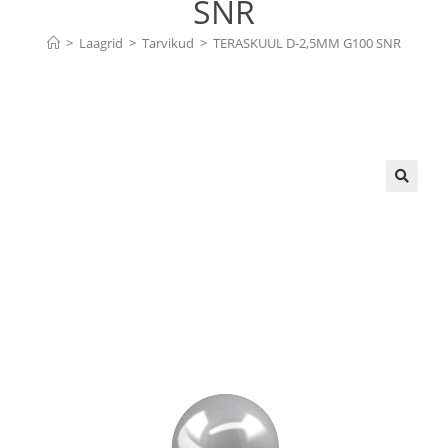
SNR
>
Laagrid
>
Tarvikud
>
TERASKUUL D-2,5MM G100 SNR
🔍