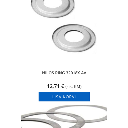
NILOS RING 32018X AV
12,71
€
(sis. KM)
LISA KORVI