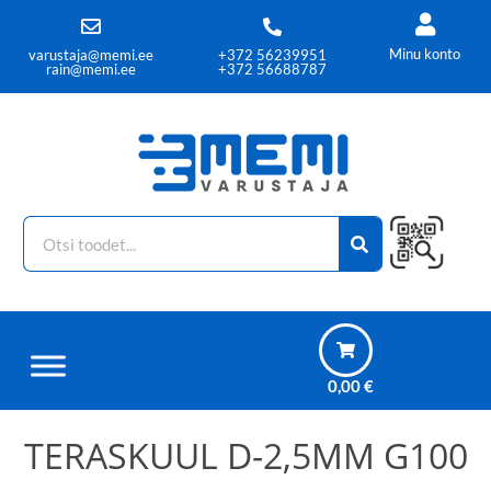
Minu konto
varustaja@memi.ee
+372 56239951
rain@memi.ee
+372 56688787
0,00
€
TERASKUUL D-2,5MM G100