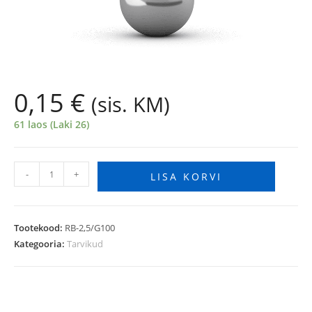
0,15
€
(sis. KM)
61 laos (Laki 26)
-
+
LISA KORVI
Tootekood:
RB-2,5/G100
Kategooria:
Tarvikud