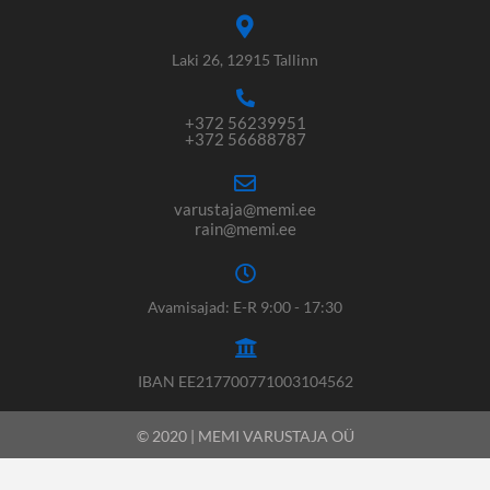
Laki 26, 12915 Tallinn
+372 56239951
+372 56688787
varustaja@memi.ee
rain@memi.ee
Avamisajad: E-R 9:00 - 17:30
IBAN EE217700771003104562
© 2020 | MEMI VARUSTAJA OÜ