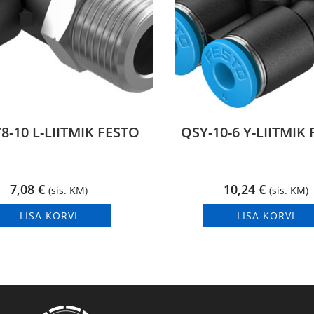
8-10 L-LIITMIK FESTO
QSY-10-6 Y-LIITMIK
7,08
€
10,24
€
(sis. KM)
(sis. KM)
LISA KORVI
LISA KORVI