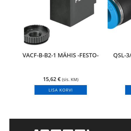
VACF-B-B2-1 MÄHIS -FESTO-
QSL-3/
15,62
€
(sis. KM)
LISA KORVI