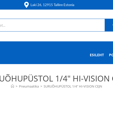
Laki 26, 12915 Tallinn Estonia
ESILEHT
P
UÕHUPÜSTOL 1/4″ HI-VISION 
>
Pneumaatika
>
SURUÕHUPÜSTOL 1/4″ HI-VISION CEJN