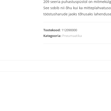
209 seeria puhastuspüstol on mitmekülgn
See sobib nii õhu kui ka mitteplahvatuso
tööstusharude jaoks tõhusaks lahenduse
Tootekood:
112090000
Kategooria:
Pneumaatika