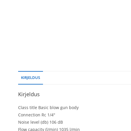
KIRJELDUS
Kirjeldus
Class title Basic blow gun body
Connection Rc 1/4″
Noise level (db) 106 dB
Flow capacity (l/min) 1035 l/min