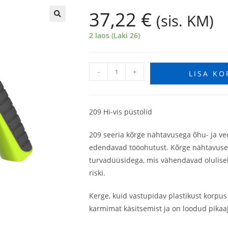
37,22
€
(sis. KM)
🔍
2 laos (Laki 26)
-
+
LISA KO
209 Hi-vis püstolid
209 seeria kõrge nähtavusega õhu- ja v
edendavad tööohutust. Kõrge nähtavuse
turvadüüsidega, mis vähendavad olulise
riski.
Kerge, kuid vastupidav plastikust korpus
karmimat käsitsemist ja on loodud pikaa