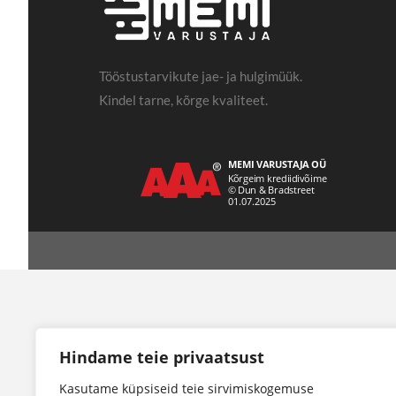
Tööstustarvikute jae- ja hulgimüük.
Kindel tarne, kõrge kvaliteet.
Hindame teie privaatsust
Kasutame küpsiseid teie sirvimiskogemuse