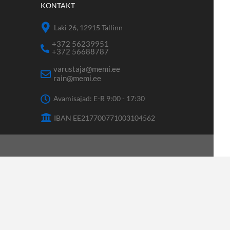
KONTAKT
Laki 26, 12915 Tallinn
+372 56239951
+372 56688787
varustaja@memi.ee
rain@memi.ee
Avamisajad: E-R 9:00 - 17:30
IBAN EE217700771003104562