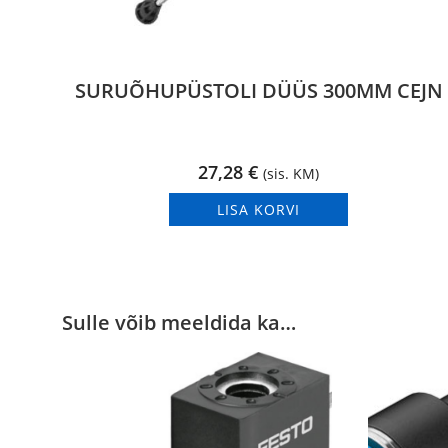
SURUÕHUPÜSTOLI DÜÜS 300MM CEJN
27,28
€
(sis. KM)
LISA KORVI
Sulle võib meeldida ka…