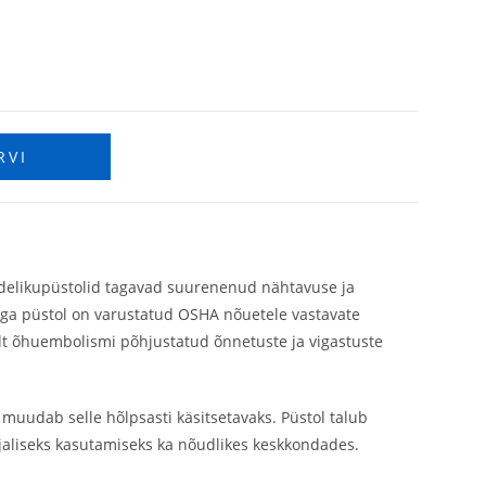
RVI
edelikupüstolid tagavad suurenenud nähtavuse ja
ga püstol on varustatud OSHA nõuetele vastavate
lt õhuembolismi põhjustatud õnnetuste ja vigastuste
 muudab selle hõlpsasti käsitsetavaks. Püstol talub
jaliseks kasutamiseks ka nõudlikes keskkondades.