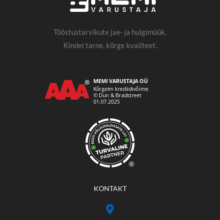
Tööstustarvikute jae- ja hulgimüük.
Kindel tarne, kõrge kvaliteet.
®
KONTAKT