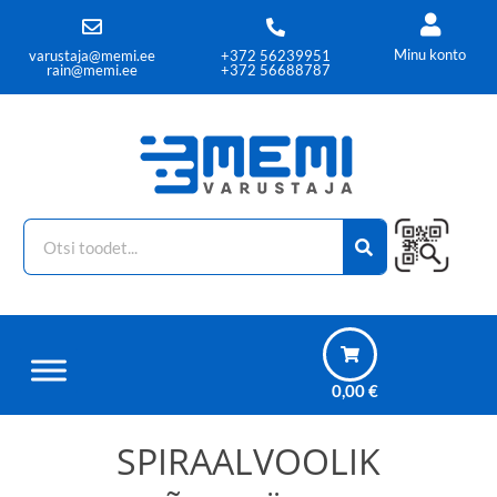
Minu konto
varustaja@memi.ee
+372 56239951
rain@memi.ee
+372 56688787
0,00
€
SPIRAALVOOLIK