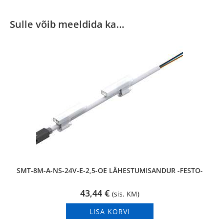
Sulle võib meeldida ka…
SMT-8M-A-NS-24V-E-2,5-OE LÄHESTUMISANDUR -FESTO-
43,44
€
(sis. KM)
LISA KORVI