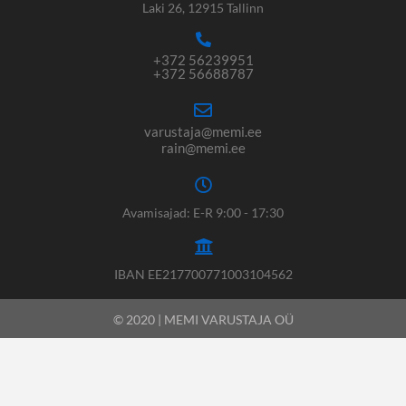
Laki 26, 12915 Tallinn
+372 56239951
+372 56688787
varustaja@memi.ee
rain@memi.ee
Avamisajad: E-R 9:00 - 17:30
IBAN EE217700771003104562
© 2020 | MEMI VARUSTAJA OÜ