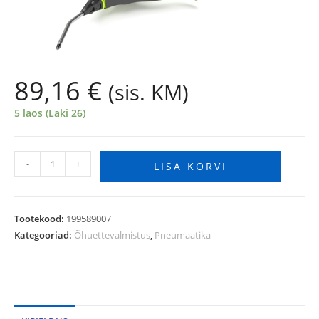
89,16
€
(sis. KM)
5 laos (Laki 26)
-
+
LISA KORVI
Tootekood:
199589007
Kategooriad:
Õhuettevalmistus
,
Pneumaatika