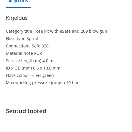
KIRJELDUS
Kirjeldus
Category title Hose kit with eSafe and 209 blow gun
Hose type Spiral
Connectione Safe 320
Material hose PUR
Service length (m) 4.0 m
ID x OD (mm) 6.5 x 10.0 mm
Hose colour Hi-vis green
Max working pressure (range) 10 bar
Seotud tooted