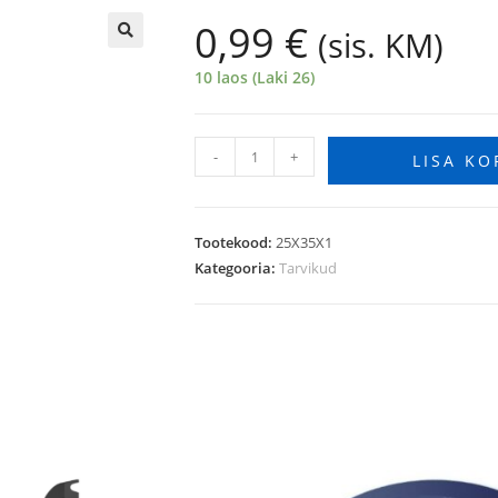
0,99
€
(sis. KM)
🔍
10 laos (Laki 26)
-
+
LISA KO
Tootekood:
25X35X1
Kategooria:
Tarvikud