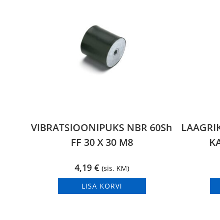
VIBRATSIOONIPUKS NBR 60Sh
LAAGRI
FF 30 X 30 M8
K
4,19
€
(sis. KM)
LISA KORVI