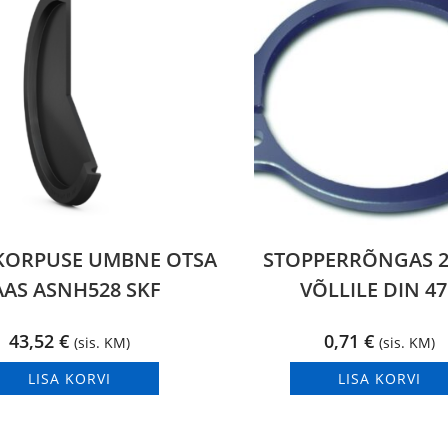
KORPUSE UMBNE OTSA
STOPPERRÕNGAS 
AAS ASNH528 SKF
VÕLLILE DIN 47
43,52
€
0,71
€
(sis. KM)
(sis. KM)
LISA KORVI
LISA KORVI