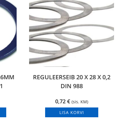
26MM
REGULEERSEIB 20 X 28 X 0,2
1
DIN 988
0,72
€
(sis. KM)
LISA KORVI