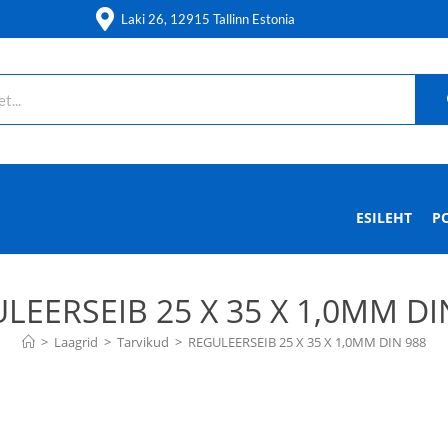
Laki 26, 12915 Tallinn Estonia
ESILEHT
P
LEERSEIB 25 X 35 X 1,0MM DI
>
Laagrid
>
Tarvikud
>
REGULEERSEIB 25 X 35 X 1,0MM DIN 988