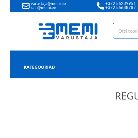
varustaja@memi.ee
+372 56239951
rain@memi.ee
+372 56688787
KATEGOORIAD
REGU