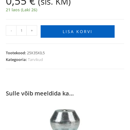
0,55
€
(sis. KM)
21 laos (Laki 26)
-
+
LISA KORVI
Tootekood:
25X35X0,5
Kategooria:
Tarvikud
Sulle võib meeldida ka…