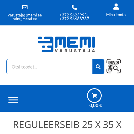
Minu konto
varustaja@memi.ee
+372 56239951
rain@memi.ee
+372 56688787
0,00
€
REGULEERSEIB 25 X 35 X