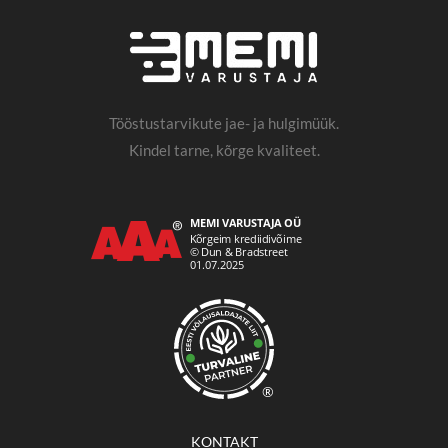
Tööstustarvikute jae- ja hulgimüük.
Kindel tarne, kõrge kvaliteet.
®
KONTAKT