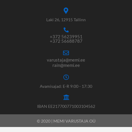
Laki 26, 12915 Tallinn
+372 56239951
+372 56688787
varustaja@memi.ee
rain@memi.ee
Avamisajad: E-R 9:00 - 17:30
IBAN EE217700771003104562
© 2020 | MEMI VARUSTAJA OÜ