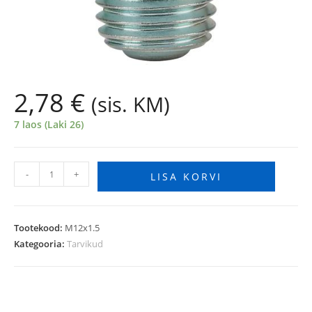
2,78
€
(sis. KM)
7 laos (Laki 26)
-
+
LISA KORVI
Tootekood:
M12x1.5
Kategooria:
Tarvikud