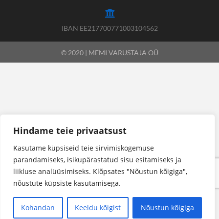
IBAN EE217700771003104562
© 2020 | MEMI VARUSTAJA OÜ
Hindame teie privaatsust
Kasutame küpsiseid teie sirvimiskogemuse
parandamiseks, isikupärastatud sisu esitamiseks ja
liikluse analüüsimiseks. Klõpsates "Nõustun kõigiga",
nõustute küpsiste kasutamisega.
Kohandan
Keeldu kõigist
Nõustun kõigiga