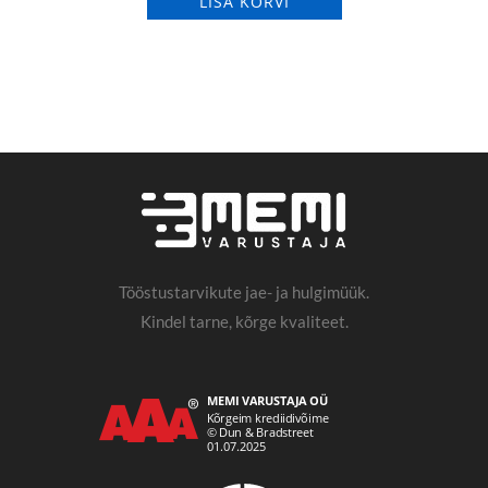
LISA KORVI
Tööstustarvikute jae- ja hulgimüük.
Kindel tarne, kõrge kvaliteet.