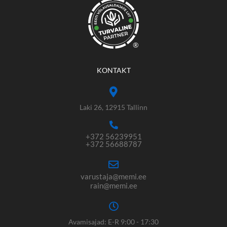
®
KONTAKT
Laki 26, 12915 Tallinn
+372 56239951
+372 56688787
varustaja@memi.ee
rain@memi.ee
Avamisajad: E-R 9:00 - 17:30