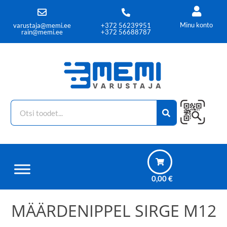
Minu konto
varustaja@memi.ee
+372 56239951
rain@memi.ee
+372 56688787
0,00
€
MÄÄRDENIPPEL SIRGE M12