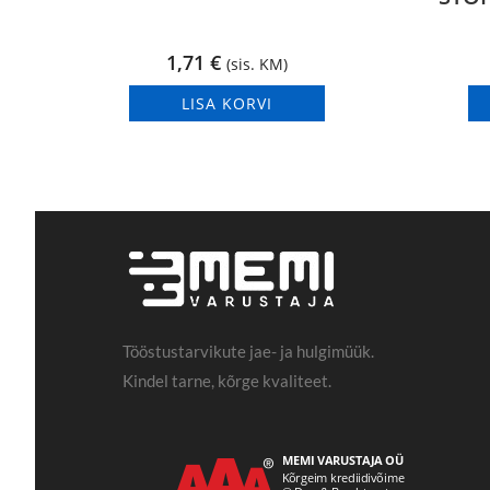
1,71
€
(sis. KM)
LISA KORVI
Tööstustarvikute jae- ja hulgimüük.
Kindel tarne, kõrge kvaliteet.