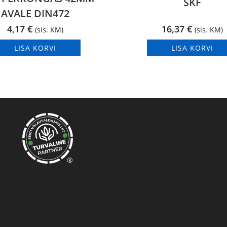
SKF
AVALE DIN472
4,17
€
16,37
€
(sis. KM)
(sis. KM)
LISA KORVI
LISA KORVI
®