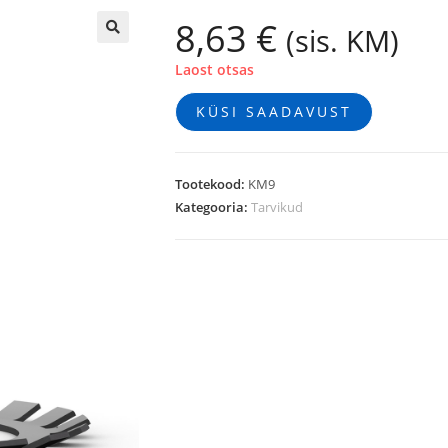
8,63
€
(sis. KM)
🔍
Laost otsas
KÜSI SAADAVUST
Tootekood:
KM9
Kategooria:
Tarvikud