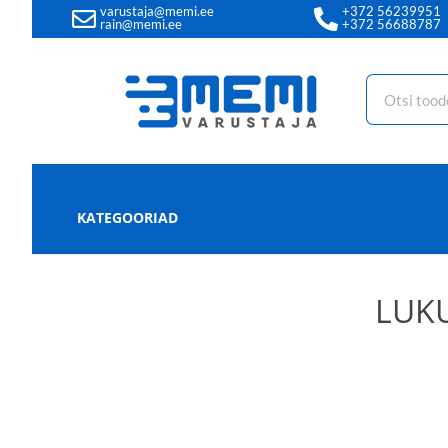
varustaja@memi.ee
+372 56239951
rain@memi.ee
+372 56688787
KATEGOORIAD
LUKU