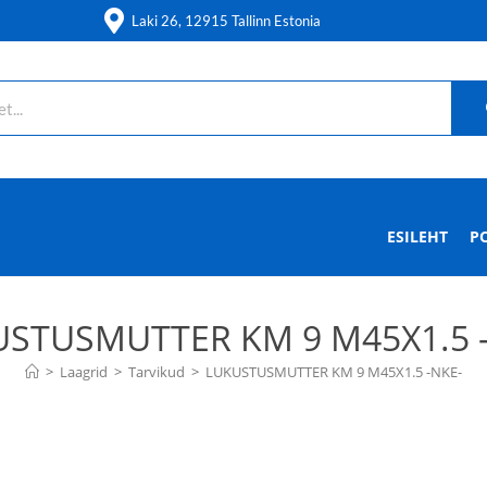
Laki 26, 12915 Tallinn Estonia
ESILEHT
P
STUSMUTTER KM 9 M45X1.5 
>
Laagrid
>
Tarvikud
>
LUKUSTUSMUTTER KM 9 M45X1.5 -NKE-