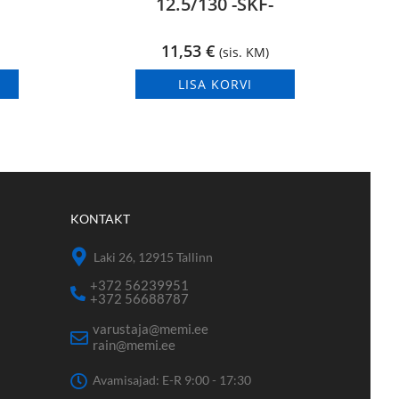
12.5/130 -SKF-
11,53
€
(sis. KM)
LISA KORVI
KONTAKT
Laki 26, 12915 Tallinn
+372 56239951
+372 56688787
varustaja@memi.ee
rain@memi.ee
Avamisajad: E-R 9:00 - 17:30