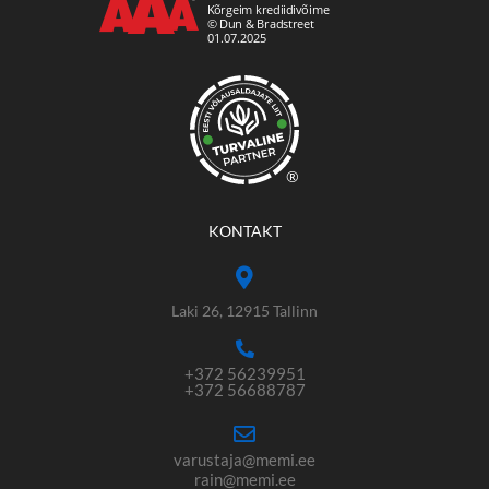
®
KONTAKT
Laki 26, 12915 Tallinn
+372 56239951
+372 56688787
varustaja@memi.ee
rain@memi.ee