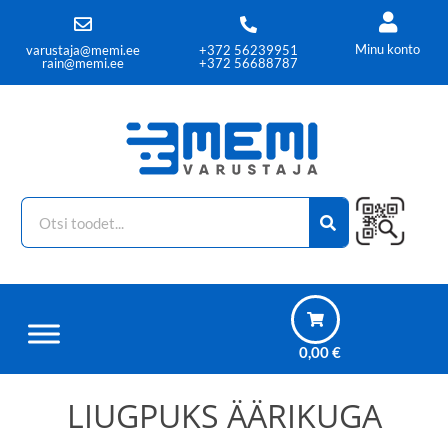
Minu konto
varustaja@memi.ee
+372 56239951
rain@memi.ee
+372 56688787
0,00
€
LIUGPUKS ÄÄRIKUGA