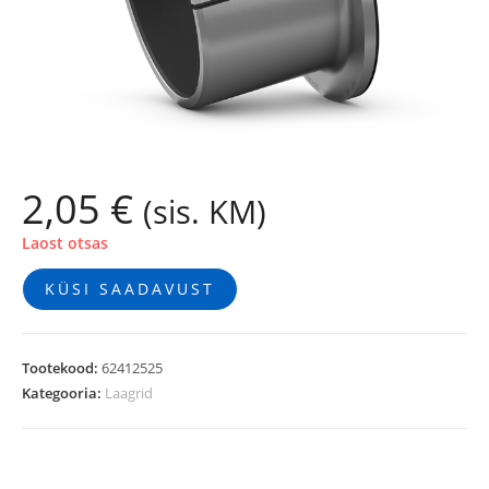
2,05
€
(sis. KM)
Laost otsas
KÜSI SAADAVUST
Tootekood:
62412525
Kategooria:
Laagrid