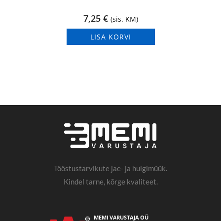
7,25
€
(sis. KM)
LISA KORVI
Tööstustarvikute jae- ja hulgimüük.
Kindel tarne, kõrge kvaliteet.