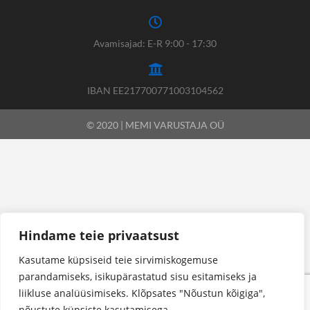
Avamisajad: E-R 9:00 - 17:30
IBAN EE217700771003104562
© 2020 | MEMI VARUSTAJA OÜ
Hindame teie privaatsust
Kasutame küpsiseid teie sirvimiskogemuse
parandamiseks, isikupärastatud sisu esitamiseks ja
liikluse analüüsimiseks. Klõpsates "Nõustun kõigiga",
nõustute küpsiste kasutamisega.