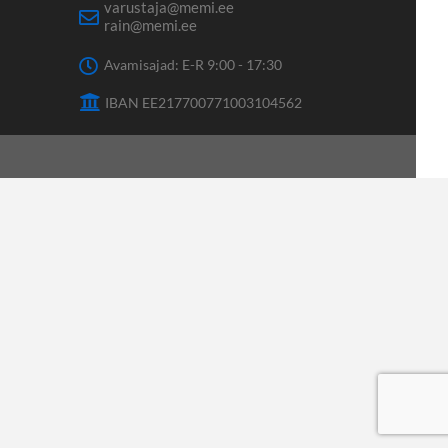
varustaja@memi.ee
rain@memi.ee
Avamisajad: E-R 9:00 - 17:30
IBAN EE217700771003104562