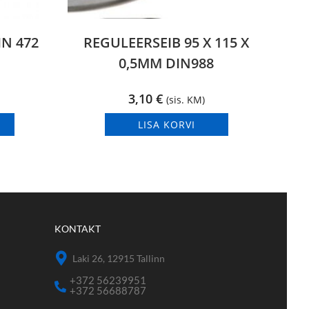
N 472
REGULEERSEIB 95 X 115 X
0,5MM DIN988
3,10
€
(sis. KM)
LISA KORVI
KONTAKT
Laki 26, 12915 Tallinn
+372 56239951
+372 56688787