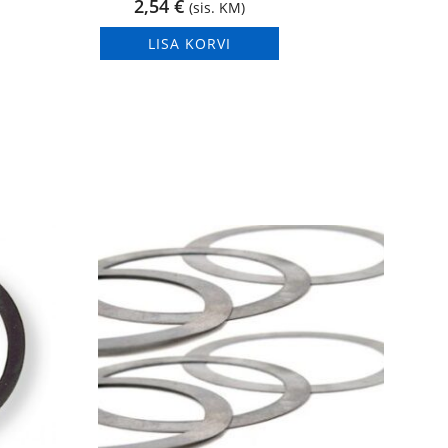
2,54
€
(sis. KM)
LISA KORVI