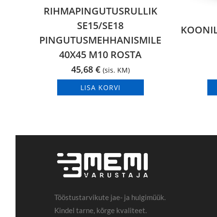
RIHMAPINGUTUSRULLIK
SE15/SE18
KOONILI
PINGUTUSMEHHANISMILE
40X45 M10 ROSTA
45,68
€
(sis. KM)
LISA KORVI
Tööstustarvikute jae- ja hulgimüük.
Kindel tarne, kõrge kvaliteet.