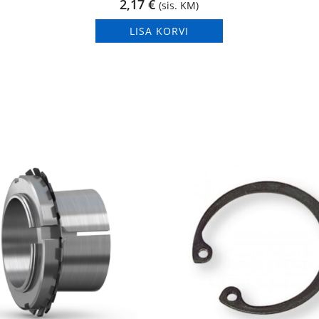
2,17
€
(sis. KM)
LISA KORVI