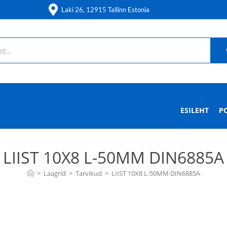
Laki 26, 12915 Tallinn Estonia
ESILEHT
P
LIIST 10X8 L-50MM DIN6885A
>
Laagrid
>
Tarvikud
>
LIIST 10X8 L-50MM DIN6885A