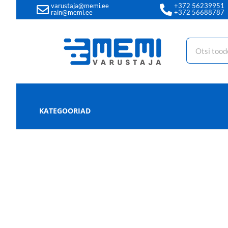
varustaja@memi.ee
+372 56239951
rain@memi.ee
+372 56688787
KATEGOORIAD