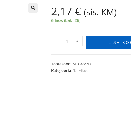
2,17
€
(sis. KM)
🔍
6 laos (Laki 26)
-
+
LISA KO
Tootekood:
M10X8X50
Kategooria:
Tarvikud