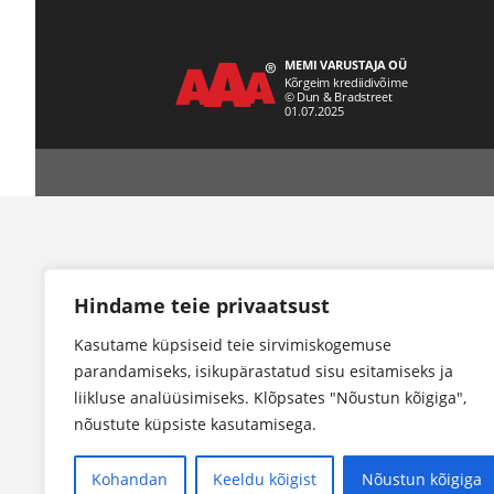
Hindame teie privaatsust
Kasutame küpsiseid teie sirvimiskogemuse
parandamiseks, isikupärastatud sisu esitamiseks ja
liikluse analüüsimiseks. Klõpsates "Nõustun kõigiga",
nõustute küpsiste kasutamisega.
Kohandan
Keeldu kõigist
Nõustun kõigiga