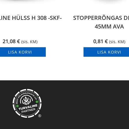
NE HÜLSS H 308 -SKF-
STOPPERRÕNGAS DI
45MM AVA
21,08
€
0,81
€
(sis. KM)
(sis. KM)
LISA KORVI
LISA KORVI
®