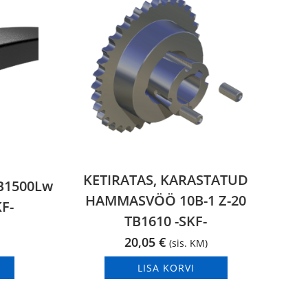
KETIRATAS, KARASTATUD
PB1500Lw
HAMMASVÖÖ 10B-1 Z-20
F-
TB1610 -SKF-
20,05
€
(sis. KM)
LISA KORVI