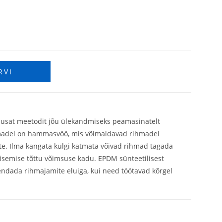
RVI
husat meetodit jõu ülekandmiseks peamasinatelt
ihmadel on hammasvöö, mis võimaldavad rihmadel
. Ilma kangata külgi katmata võivad rihmad tagada
semise tõttu võimsuse kadu. EPDM sünteetilisest
ndada rihmajamite eluiga, kui need töötavad kõrgel