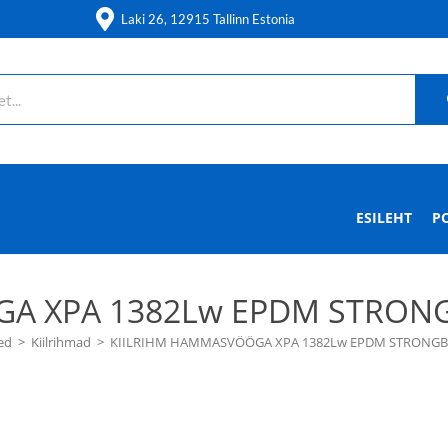
Laki 26, 12915 Tallinn Estonia
ESILEHT
P
A XPA 1382Lw EPDM STRON
ed
>
Kiilrihmad
>
KIILRIHM HAMMASVÖÖGA XPA 1382Lw EPDM STRONGB