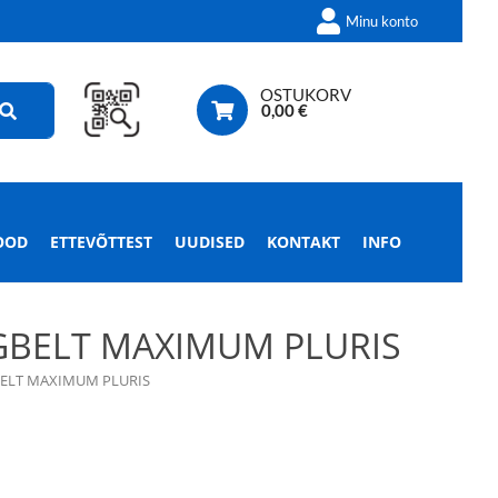
Minu konto
OSTUKORV
0,00
€
OOD
ETTEVÕTTEST
UUDISED
KONTAKT
INFO
GBELT MAXIMUM PLURIS
ELT MAXIMUM PLURIS