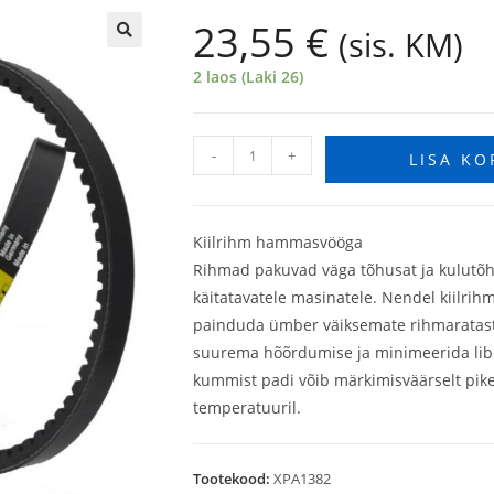
23,55
€
(sis. KM)
🔍
2 laos (Laki 26)
-
+
LISA KO
Kiilrihm hammasvööga
Rihmad pakuvad väga tõhusat ja kulutõ
käitatavatele masinatele. Nendel kiilr
painduda ümber väiksemate rihmarataste
suurema hõõrdumise ja minimeerida libi
kummist padi võib märkimisväärselt pike
temperatuuril.
Tootekood:
XPA1382