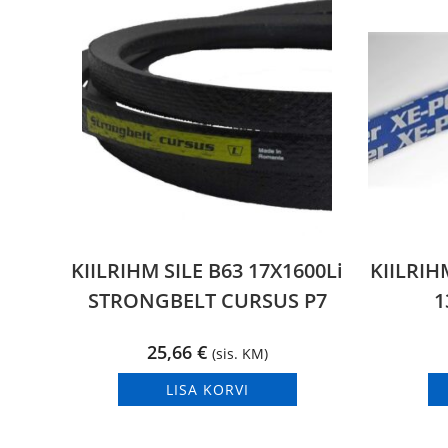
KIILRIHM SILE B63 17X1600Li
KIILRI
STRONGBELT CURSUS P7
1
25,66
€
(sis. KM)
LISA KORVI