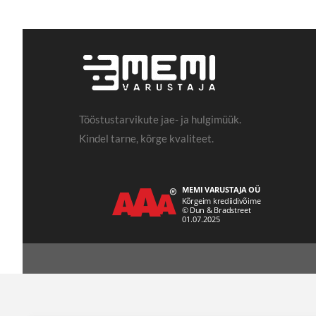
Tööstustarvikute jae- ja hulgimüük.
Kindel tarne, kõrge kvaliteet.