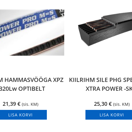
HM HAMMASVÖÖGA XPZ
KIILRIHM SILE PHG S
320Lw OPTIBELT
XTRA POWER -SK
21,39
€
25,30
€
(sis. KM)
(sis. KM)
LISA KORVI
LISA KORVI