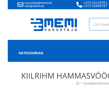
varustaja@memi.ee
+372 56239951
rain@memi.ee
+372 56688787
KATEGOORIAD
KIILRIHM HAMMASVÖÖG
>
Jõuülekandetoot