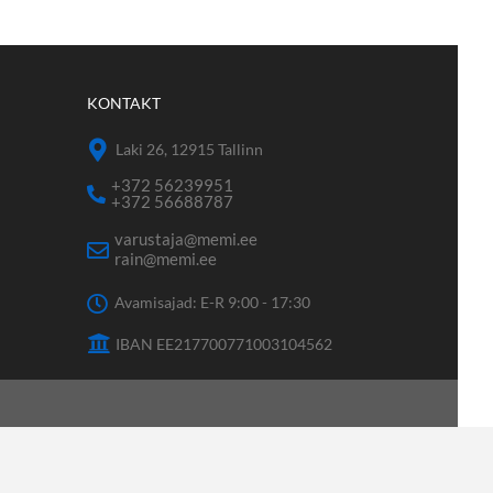
KONTAKT
Laki 26, 12915 Tallinn
+372 56239951
+372 56688787
varustaja@memi.ee
rain@memi.ee
Avamisajad: E-R 9:00 - 17:30
IBAN EE217700771003104562