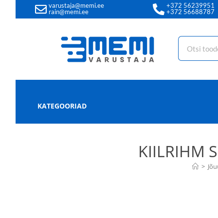
varustaja@memi.ee
+372 56239951
rain@memi.ee
+372 56688787
KATEGOORIAD
KIILRIHM 
>
Jõu