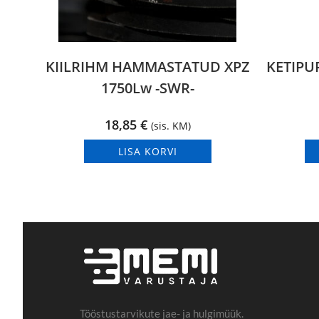
KIILRIHM HAMMASTATUD XPZ
KETIPUR
1750Lw -SWR-
18,85
€
(sis. KM)
LISA KORVI
Tööstustarvikute jae- ja hulgimüük.