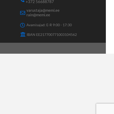
+372 56688787
varustaja@memi.ee
rain@memi.ee
Avamisajad: E-R 9:00 - 17:30
IBAN EE217700771003104562