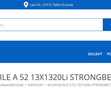
Laki 26, 12915 Tallinn Estonia
ESILEHT
P
SILE A 52 13X1320Li STRONGBE
ülekandetooted
>
Kiilrihmad
>
KIILRIHM SILE A 52 13X1320Li STRONGBEL