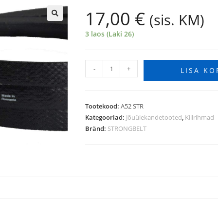
17,00
€
(sis. KM)
🔍
3 laos (Laki 26)
-
+
LISA KO
Tootekood:
A52 STR
Kategooriad:
Jõuülekandetooted
,
Kiilrihmad
Bränd:
STRONGBELT