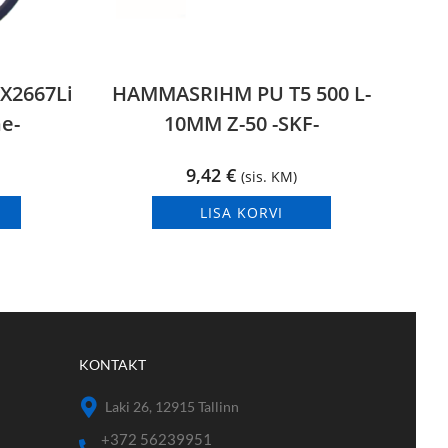
3X2667Li
HAMMASRIHM PU T5 500 L-
e-
10MM Z-50 -SKF-
9,42
€
(sis. KM)
LISA KORVI
KONTAKT
Laki 26, 12915 Tallinn
+372 56239951