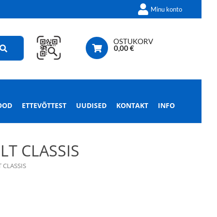
Minu konto
OSTUKORV
0,00
€
OOD
ETTEVÕTTEST
UUDISED
KONTAKT
INFO
LT CLASSIS
T CLASSIS