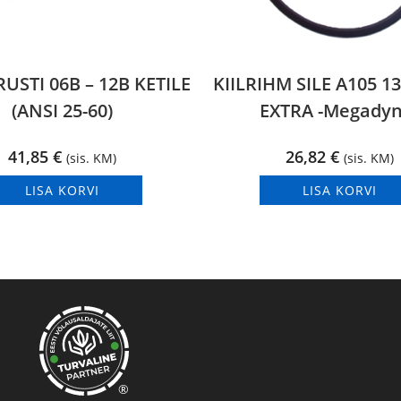
USTI 06B – 12B KETILE
KIILRIHM SILE A105 1
(ANSI 25-60)
EXTRA -Megadyn
41,85
€
26,82
€
(sis. KM)
(sis. KM)
LISA KORVI
LISA KORVI
®