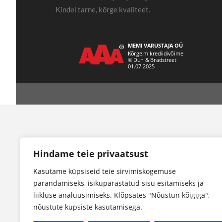
Kindel tarne, kõrge kvaliteet.
Hindame teie privaatsust
Kasutame küpsiseid teie sirvimiskogemuse
parandamiseks, isikupärastatud sisu esitamiseks ja
liikluse analüüsimiseks. Klõpsates "Nõustun kõigiga",
nõustute küpsiste kasutamisega.