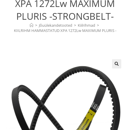
XPA 1272Lw MAXIMUM
PLURIS -STRONGBELT-
>
Jõuülekandetooted
>
Kiilrihmad
>
KIILRIHM HAMMASTATUD XPA 1272Lw MAXIMUM PLURIS -
STRONGBELT-
🔍