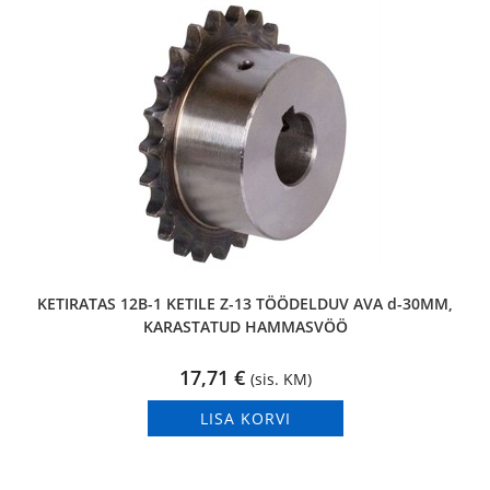
KETIRATAS 12B-1 KETILE Z-13 TÖÖDELDUV AVA d-30MM,
KARASTATUD HAMMASVÖÖ
17,71
€
(sis. KM)
LISA KORVI