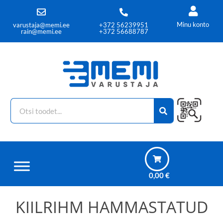
Minu konto
varustaja@memi.ee
+372 56239951
rain@memi.ee
+372 56688787
0,00
€
KIILRIHM HAMMASTATUD