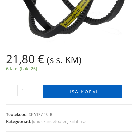
21,80
€
(sis. KM)
6 laos (Laki 26)
-
+
LISA KORVI
Tootekood:
XPA1272 STR
Kategooriad:
Jõuülekandetooted
,
Kiilrihmad