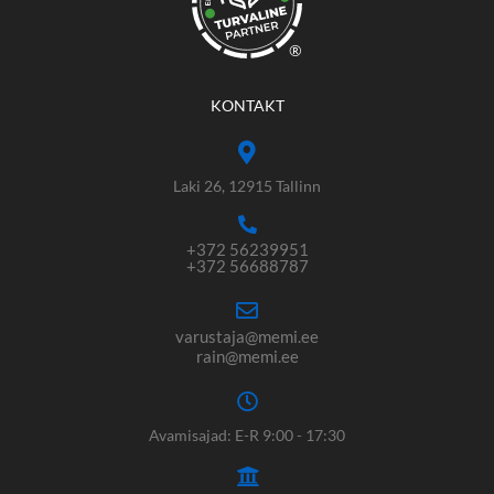
®
KONTAKT
Laki 26, 12915 Tallinn
+372 56239951
+372 56688787
varustaja@memi.ee
rain@memi.ee
Avamisajad: E-R 9:00 - 17:30