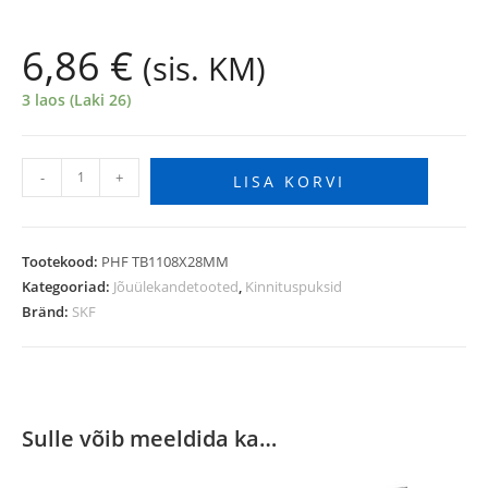
6,86
€
(sis. KM)
3 laos (Laki 26)
-
+
LISA KORVI
Tootekood:
PHF TB1108X28MM
Kategooriad:
Jõuülekandetooted
,
Kinnituspuksid
Bränd:
SKF
Sulle võib meeldida ka…