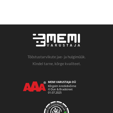
Tööstustarvikute jae- ja hulgimüük.
Kindel tarne, kõrge kvaliteet.