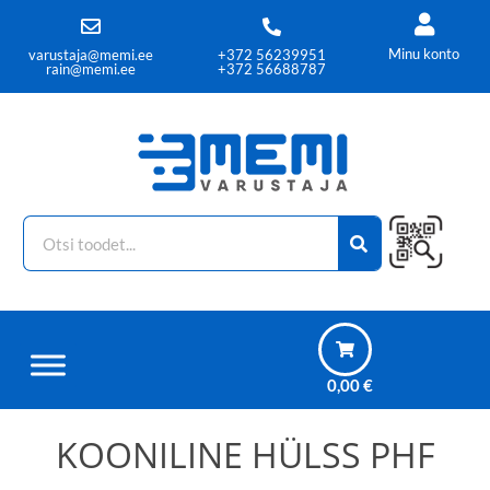
Minu konto
varustaja@memi.ee
+372 56239951
rain@memi.ee
+372 56688787
0,00
€
KOONILINE HÜLSS PHF