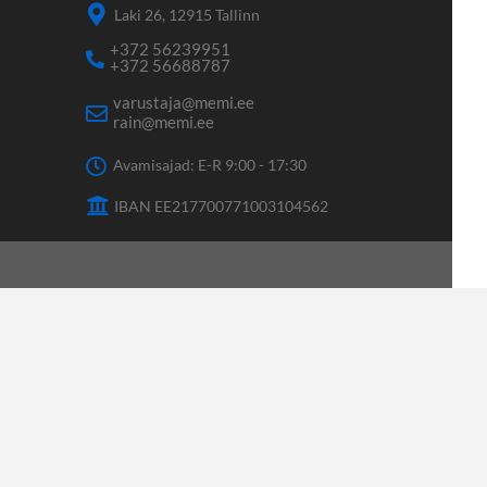
Laki 26, 12915 Tallinn
+372 56239951
+372 56688787
varustaja@memi.ee
rain@memi.ee
Avamisajad: E-R 9:00 - 17:30
IBAN EE217700771003104562