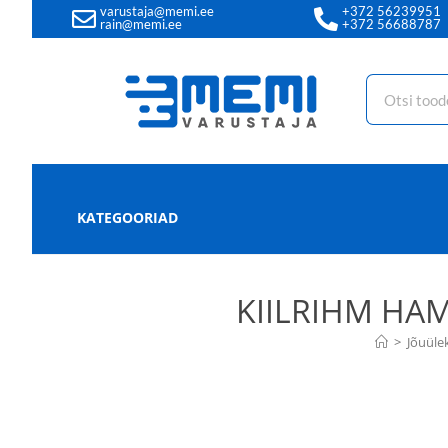
varustaja@memi.ee
+372 56239951
rain@memi.ee
+372 56688787
KATEGOORIAD
KIILRIHM HAM
>
Jõuüle