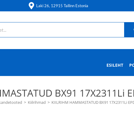
Laki 26, 12915 Tallinn Estonia
ESILEHT
P
MASTATUD BX91 17X2311Li E
kandetooted
>
Kiilrihmad
>
KIILRIHM HAMMASTATUD BX91 17X2311Li EPD