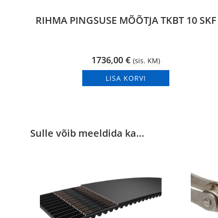
RIHMA PINGSUSE MÕÕTJA TKBT 10 SKF
1736,00
€
(sis. KM)
LISA KORVI
Sulle võib meeldida ka…