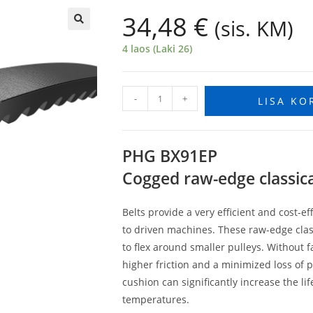
34,48
€
(sis. KM)
🔍
4 laos (Laki 26)
-
+
LISA KO
PHG BX91EP
Cogged raw-edge classica
Belts provide a very efficient and cost-
to driven machines. These raw-edge class
to flex around smaller pulleys. Without f
higher friction and a minimized loss of
cushion can significantly increase the li
temperatures.