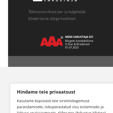
Tööstustarvikute jae- ja hulgimüük.
Kindel tarne, kõrge kvaliteet.
Hindame teie privaatsust
Kasutame küpsiseid teie sirvimiskogemuse
parandamiseks, isikupärastatud sisu esitamiseks ja
liikluse analüüsimiseks. Klõpsates "Nõustun kõigiga",