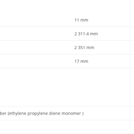
11
mm
2 311.4
mm
2 351
mm
17
mm
er (ethylene propylene diene monomer )