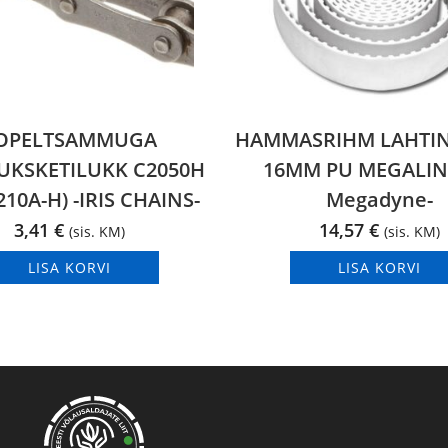
OPELTSAMMUGA
HAMMASRIHM LAHTINE
UKSKETILUKK C2050H
16MM PU MEGALIN
210A-H) -IRIS CHAINS-
Megadyne-
3,41
€
14,57
€
(sis. KM)
(sis. KM)
LISA KORVI
LISA KORVI