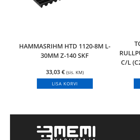
T
HAMMASRIHM HTD 1120-8M L-
RULLP
30MM Z-140 SKF
C/L (C
33,03
€
(sis. KM)
LISA KORVI