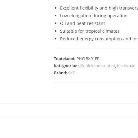
Excellent flexibility and high transvers
Low elongation during operation
Oil and heat resistant
Suitable for tropical climates
Reduced energy consumption and inc
Tootekood:
PHG BX91EP
Kategooriad:
Jõuülekandetooted
,
Kiilrihmad
Bränd:
SKF