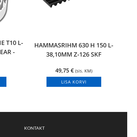
 T10 L-
HAMMASRIHM 630 H 150 L-
EAR -
38,10MM Z-126 SKF
49,75
€
(sis. KM)
LISA KORVI
KONTAKT