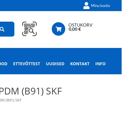
Minu konto
OSTUKORV
0,00
€
OOD
ETTEVÕTTEST
UUDISED
KONTAKT
INFO
PDM (B91) SKF
M (B91) SKF