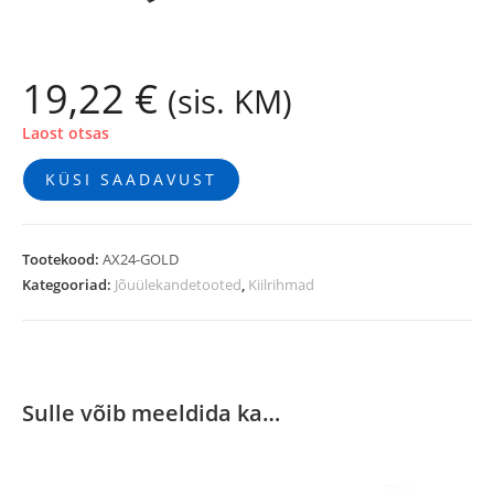
19,22
€
(sis. KM)
Laost otsas
KÜSI SAADAVUST
Tootekood:
AX24-GOLD
Kategooriad:
Jõuülekandetooted
,
Kiilrihmad
Sulle võib meeldida ka…