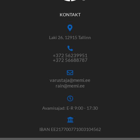
KONTAKT
Laki 26, 12915 Tallinn
+372 56239951
+372 56688787
varustaja@memi.ee
rain@memi.ee
Avamisajad: E-R 9:00 - 17:30
IBAN EE217700771003104562