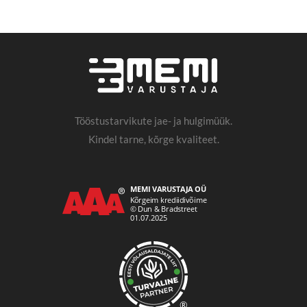
Tööstustarvikute jae- ja hulgimüük.
Kindel tarne, kõrge kvaliteet.
®