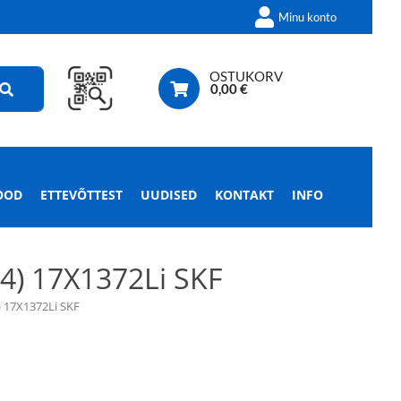
Minu konto
OSTUKORV
0,00
€
OOD
ETTEVÕTTEST
UUDISED
KONTAKT
INFO
) 17X1372Li SKF
17X1372Li SKF