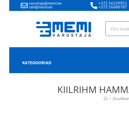
varustaja@memi.ee
+372 56239951
rain@memi.ee
+372 56688787
KATEGOORIAD
KIILRIHM HAMMA
>
Jõuüleka