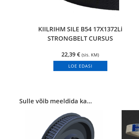
KIILRIHM SILE B54 17X1372Li
STRONGBELT CURSUS
22,39
€
(sis. KM)
LOE EDASI
Sulle võib meeldida ka…