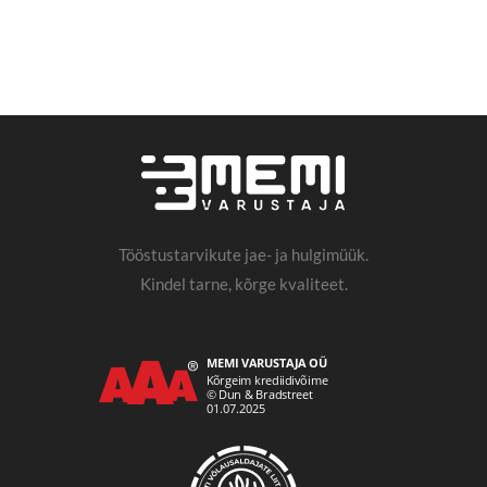
Tööstustarvikute jae- ja hulgimüük.
Kindel tarne, kõrge kvaliteet.