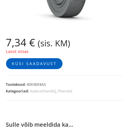
7,34
€
(sis. KM)
Laost otsas
KÜSI SAADAVUST
Tootekood:
60X90X8AS
Kategooriad:
Kaelustihendid
,
Tihendid
Sulle võib meeldida ka…