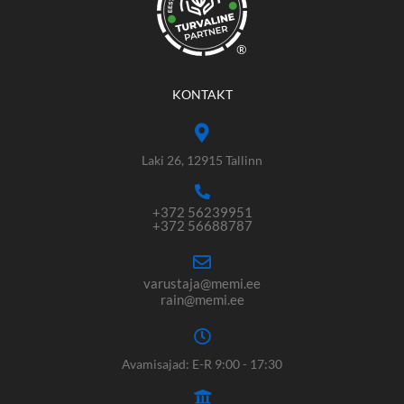
®
KONTAKT
Laki 26, 12915 Tallinn
+372 56239951
+372 56688787
varustaja@memi.ee
rain@memi.ee
Avamisajad: E-R 9:00 - 17:30