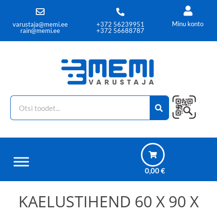
Minu konto
varustaja@memi.ee
+372 56239951
rain@memi.ee
+372 56688787
0,00
€
KAELUSTIHEND 60 X 90 X