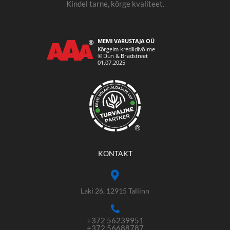
Kindel tarne, kõrge kvaliteet.
®
KONTAKT
Laki 26, 12915 Tallinn
+372 56239951
+372 56688787