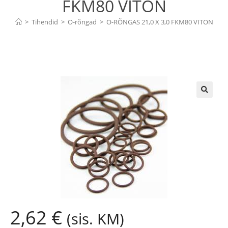
FKM80 VITON
>
Tihendid
>
O-rõngad
>
O-RÕNGAS 21,0 X 3,0 FKM80 VITON
🔍
2,62
€
(sis. KM)