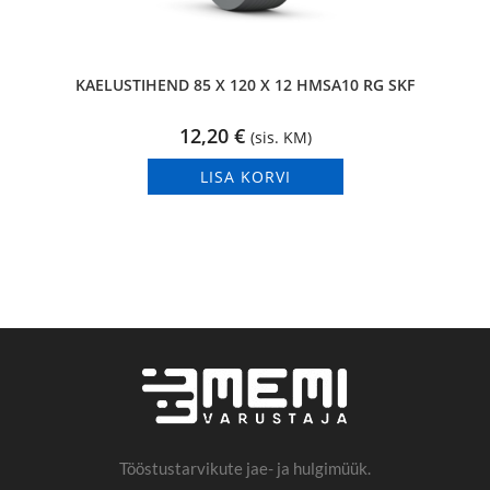
KAELUSTIHEND 85 X 120 X 12 HMSA10 RG SKF
12,20
€
(sis. KM)
LISA KORVI
Tööstustarvikute jae- ja hulgimüük.