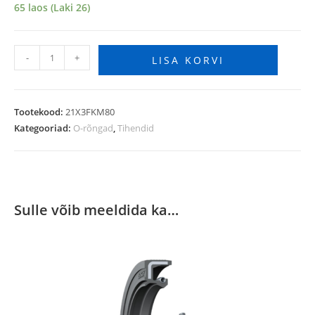
65 laos (Laki 26)
-
+
LISA KORVI
Tootekood:
21X3FKM80
Kategooriad:
O-rõngad
,
Tihendid
Sulle võib meeldida ka…