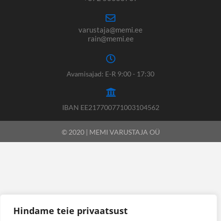
varustaja@memi.ee
rain@memi.ee
Avamisajad: E-R 9:00 - 17:30
IBAN EE217700771003104562
© 2020 | MEMI VARUSTAJA OÜ
Hindame teie privaatsust