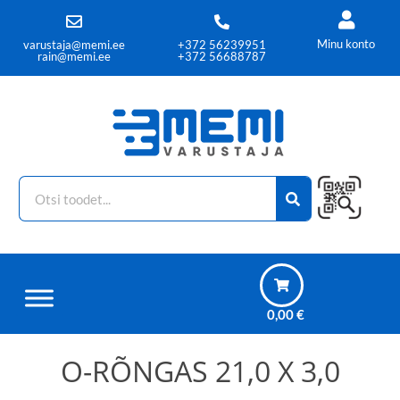
Minu konto
varustaja@memi.ee
+372 56239951
rain@memi.ee
+372 56688787
0,00
€
O-RÕNGAS 21,0 X 3,0