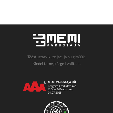
Tööstustarvikute jae- ja hulgimüük.
Kindel tarne, kõrge kvaliteet.