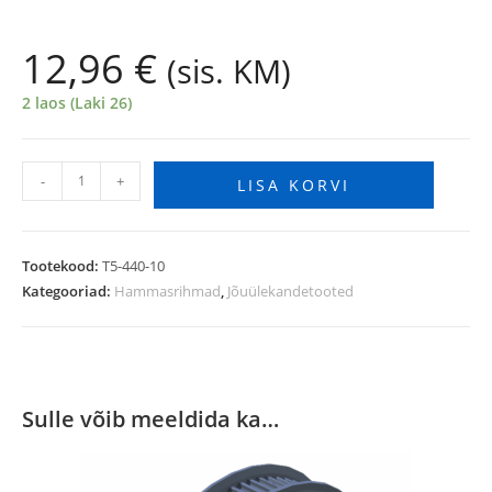
12,96
€
(sis. KM)
2 laos (Laki 26)
-
+
LISA KORVI
Tootekood:
T5-440-10
Kategooriad:
Hammasrihmad
,
Jõuülekandetooted
Sulle võib meeldida ka…