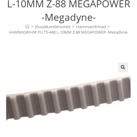
L-10MM Z-88 MEGAPOWER
-Megadyne-
>
Jõuülekandetooted
>
Hammasrihmad
>
HAMMASRIHM PU T5-440 L-10MM Z-88 MEGAPOWER -Megadyne-
🔍