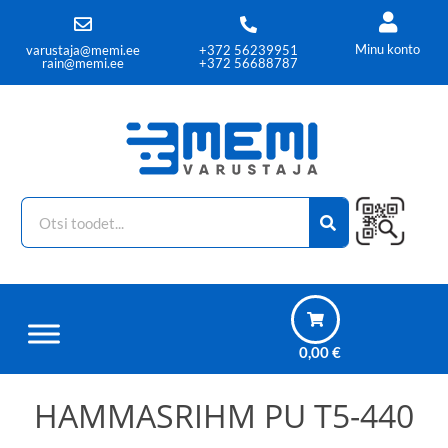
Minu konto
varustaja@memi.ee
+372 56239951
rain@memi.ee
+372 56688787
0,00
€
HAMMASRIHM PU T5-440