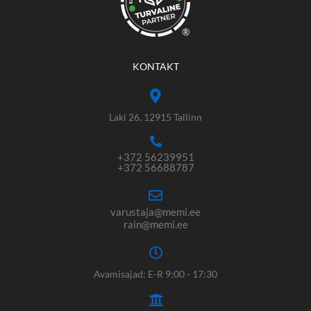
®
KONTAKT
Laki 26, 12915 Tallinn
+372 56239951
+372 56688787
varustaja@memi.ee
rain@memi.ee
Avamisajad: E-R 9:00 - 17:30