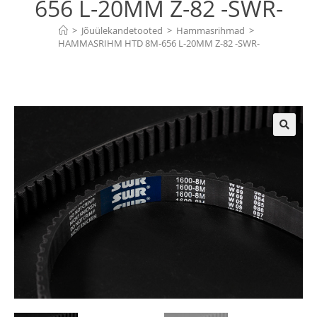
656 L-20MM Z-82 -SWR-
>
Jõuülekandetooted
>
Hammasrihmad
>
HAMMASRIHM HTD 8M-656 L-20MM Z-82 -SWR-
🔍