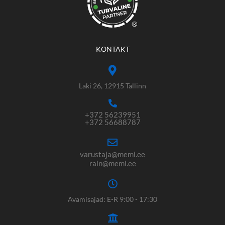
®
KONTAKT
Laki 26, 12915 Tallinn
+372 56239951
+372 56688787
varustaja@memi.ee
rain@memi.ee
Avamisajad: E-R 9:00 - 17:30