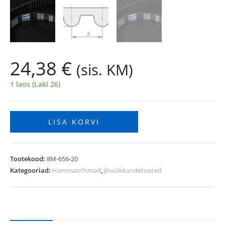
24,38
€
(sis. KM)
1 laos (Laki 26)
LISA KORVI
Tootekood:
8M-656-20
Kategooriad:
Hammasrihmad
,
Jõuülekandetooted