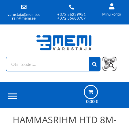
Minu konto
varustaja@memi.ee
+372 56239951
rain@memi.ee
+372 56688787
0,00
€
HAMMASRIHM HTD 8M-