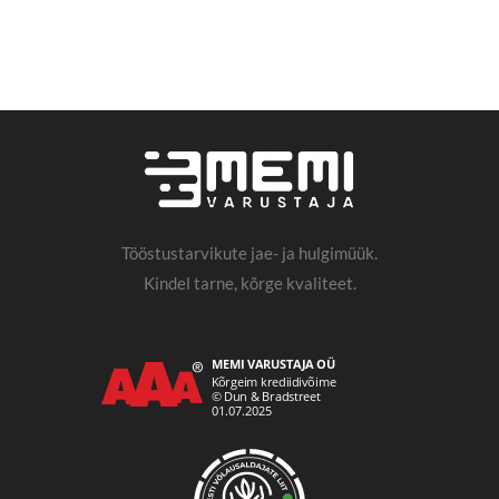
Tööstustarvikute jae- ja hulgimüük.
Kindel tarne, kõrge kvaliteet.