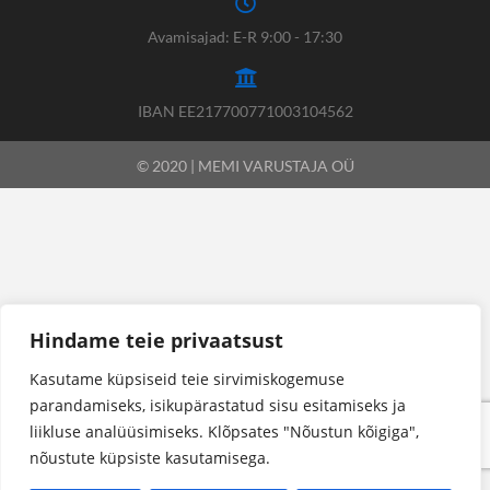
Avamisajad: E-R 9:00 - 17:30
IBAN EE217700771003104562
© 2020 | MEMI VARUSTAJA OÜ
Hindame teie privaatsust
Kasutame küpsiseid teie sirvimiskogemuse
parandamiseks, isikupärastatud sisu esitamiseks ja
liikluse analüüsimiseks. Klõpsates "Nõustun kõigiga",
nõustute küpsiste kasutamisega.