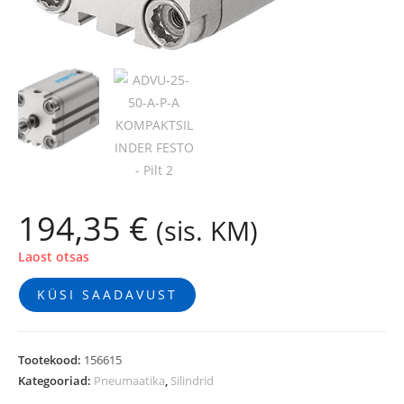
194,35
€
(sis. KM)
Laost otsas
KÜSI SAADAVUST
Tootekood:
156615
Kategooriad:
Pneumaatika
,
Silindrid