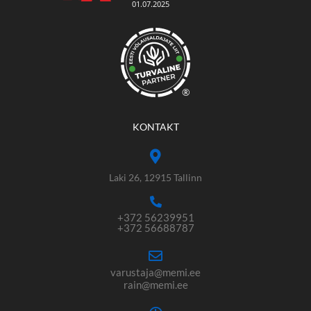
®
KONTAKT
Laki 26, 12915 Tallinn
+372 56239951
+372 56688787
varustaja@memi.ee
rain@memi.ee