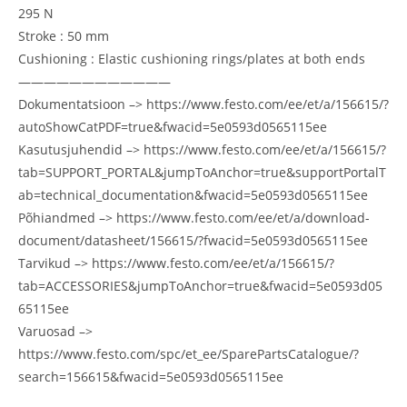
295 N
Stroke : 50 mm
Cushioning : Elastic cushioning rings/plates at both ends
————————————
Dokumentatsioon –> https://www.festo.com/ee/et/a/156615/?
autoShowCatPDF=true&fwacid=5e0593d0565115ee
Kasutusjuhendid –> https://www.festo.com/ee/et/a/156615/?
tab=SUPPORT_PORTAL&jumpToAnchor=true&supportPortalT
ab=technical_documentation&fwacid=5e0593d0565115ee
Põhiandmed –> https://www.festo.com/ee/et/a/download-
document/datasheet/156615/?fwacid=5e0593d0565115ee
Tarvikud –> https://www.festo.com/ee/et/a/156615/?
tab=ACCESSORIES&jumpToAnchor=true&fwacid=5e0593d05
65115ee
Varuosad –>
https://www.festo.com/spc/et_ee/SparePartsCatalogue/?
search=156615&fwacid=5e0593d0565115ee