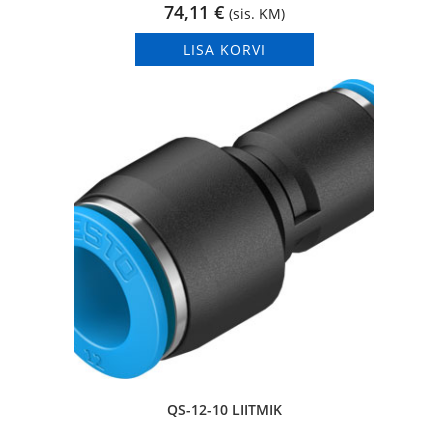
74,11
€
(sis. KM)
LISA KORVI
QS-12-10 LIITMIK