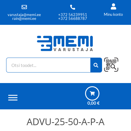
Minu konto
varustaja@memi.ee
+372 56239951
rain@memi.ee
+372 56688787
0,00
€
ADVU-25-50-A-P-A