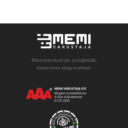
Tööstustarvikute jae- ja hulgimüük.
Kindel tarne, kõrge kvaliteet.