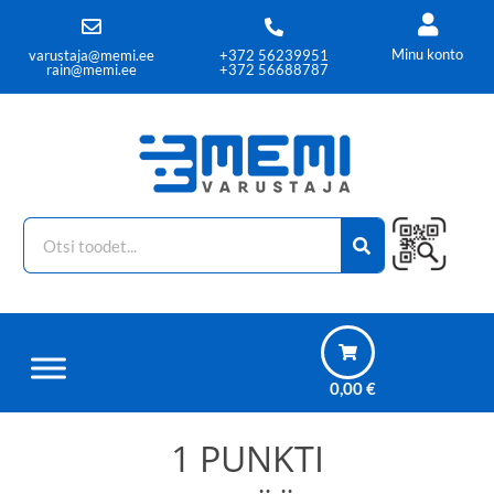
Minu konto
varustaja@memi.ee
+372 56239951
rain@memi.ee
+372 56688787
0,00
€
1 PUNKTI