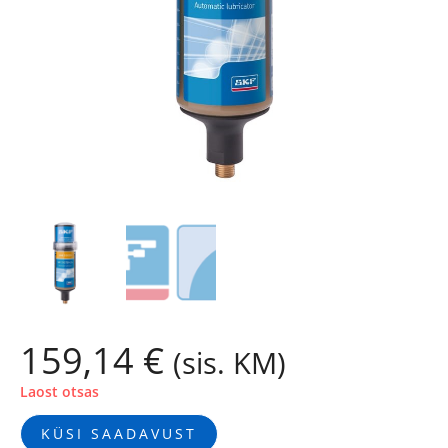
159,14
€
(sis. KM)
Laost otsas
KÜSI SAADAVUST