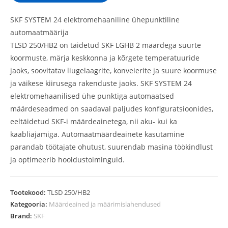
SKF SYSTEM 24 elektromehaaniline ühepunktiline
automaatmäärija
TLSD 250/HB2 on täidetud SKF LGHB 2 määrdega suurte
koormuste, märja keskkonna ja kõrgete temperatuuride
jaoks, soovitatav liugelaagrite, konveierite ja suure koormuse
ja väikese kiirusega rakenduste jaoks. SKF SYSTEM 24
elektromehaanilised ühe punktiga automaatsed
määrdeseadmed on saadaval paljudes konfiguratsioonides,
eeltäidetud SKF-i määrdeainetega, nii aku- kui ka
kaabliajamiga. Automaatmäärdeainete kasutamine
parandab töötajate ohutust, suurendab masina töökindlust
ja optimeerib hooldustoiminguid.
Tootekood:
TLSD 250/HB2
Kategooria:
Määrdeained ja määrimislahendused
Bränd:
SKF