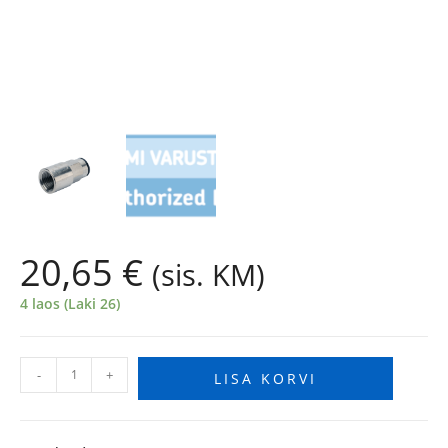
20,65
€
(sis. KM)
4 laos (Laki 26)
-
+
LISA KORVI