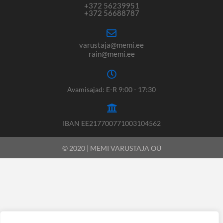
+372 56239951
+372 56688787
varustaja@memi.ee
rain@memi.ee
Avamisajad: E-R 9:00 - 17:30
IBAN EE217700771003104562
© 2020 | MEMI VARUSTAJA OÜ