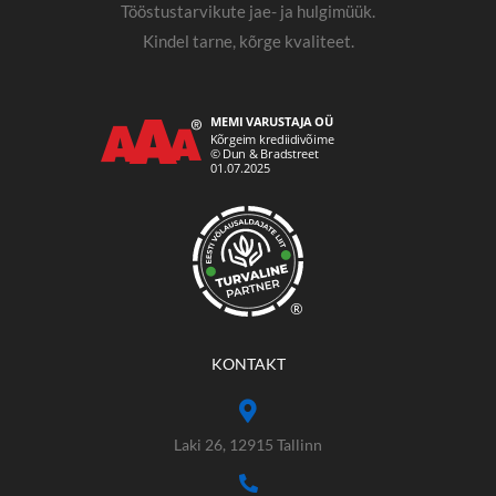
Tööstustarvikute jae- ja hulgimüük.
Kindel tarne, kõrge kvaliteet.
®
KONTAKT
Laki 26, 12915 Tallinn