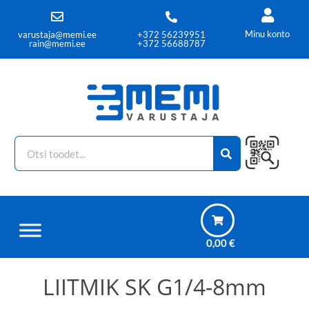
Minu konto
varustaja@memi.ee
+372 56239951
rain@memi.ee
+372 56688787
0,00
€
LIITMIK SK G1/4-8mm