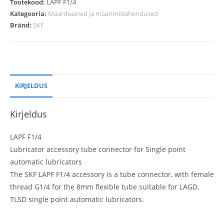
Tootekood:
LAPF F1/4
Kategooria:
Määrdeained ja määrimislahendused
Bränd:
SKF
KIRJELDUS
Kirjeldus
LAPF F1/4
Lubricator accessory tube connector for Single point
automatic lubricators
The SKF LAPF F1/4 accessory is a tube connector, with female
thread G1/4 for the 8mm flexible tube suitable for LAGD,
TLSD single point automatic lubricators.