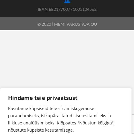
IBAN EE217700771003104562
© 2020 | MEMI VARUSTAJA OÜ
Hindame teie privaatsust
Kasutame küpsiseid teie sirvimiskogemuse
parandamiseks, isikupärastatud sisu esitamiseks ja
liikluse analüüsimiseks. Klõpsates "Nõustun kõigiga",
nõustute küpsiste kasutamisega.