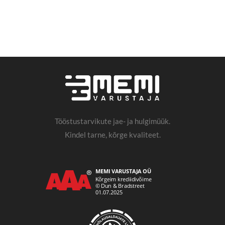
Tööstustarvikute jae- ja hulgimüük.
Kindel tarne, kõrge kvaliteet.