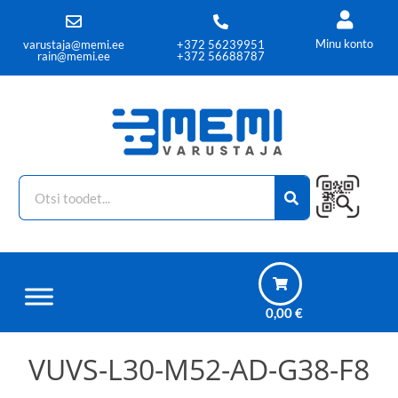
Minu konto
varustaja@memi.ee
+372 56239951
rain@memi.ee
+372 56688787
0,00
€
VUVS-L30-M52-AD-G38-F8