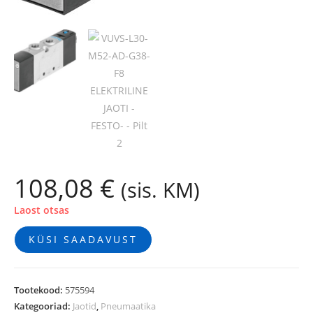
108,08
€
(sis. KM)
Laost otsas
KÜSI SAADAVUST
Tootekood:
575594
Kategooriad:
Jaotid
,
Pneumaatika