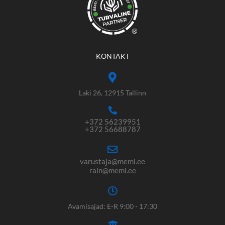
®
KONTAKT
Laki 26, 12915 Tallinn
+372 56239951
+372 56688787
varustaja@memi.ee
rain@memi.ee
Avamisajad: E-R 9:00 - 17:30