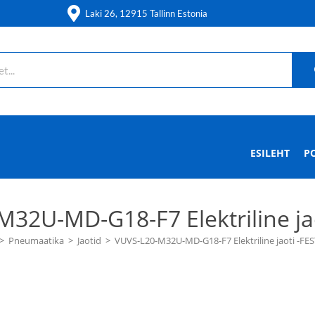
Laki 26, 12915 Tallinn Estonia
ESILEHT
P
32U-MD-G18-F7 Elektriline ja
>
Pneumaatika
>
Jaotid
>
VUVS-L20-M32U-MD-G18-F7 Elektriline jaoti -FE