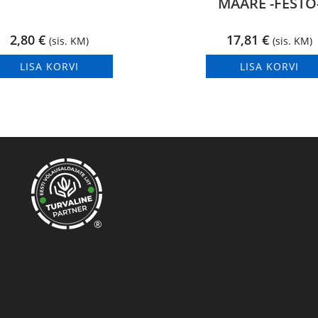
MÄÄRE -FESTO
2,80
€
17,81
€
(sis. KM)
(sis. KM)
LISA KORVI
LISA KORVI
®