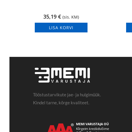
35,19
€
(sis. KM)
LISA KORVI
Tööstustarvikute jae- ja hulgimüük.
Kindel tarne, kõrge kvaliteet.