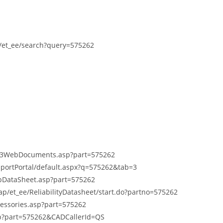
/et_ee/search?query=575262
DKI3WebDocuments.asp?part=575262
pportPortal/default.aspx?q=575262&tab=3
bDataSheet.asp?part=575262
p/et_ee/ReliabilityDatasheet/start.do?partno=575262
cessories.asp?part=575262
sp?part=575262&CADCallerId=QS