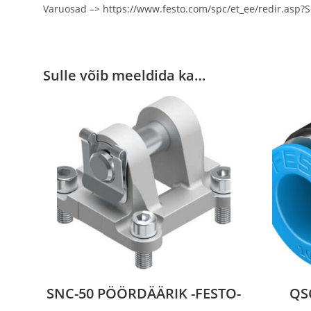
Varuosad –> https://www.festo.com/spc/et_ee/redir.as
Sulle võib meeldida ka…
SNC-50 PÖÖRDÄÄRIK -FESTO-
QS