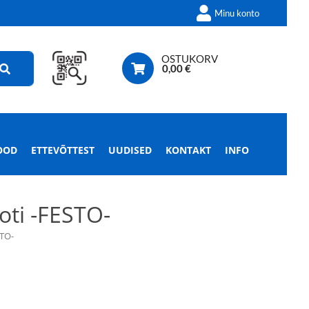
Minu konto
OSTUKORV
0,00
€
OOD
ETTEVÕTTEST
UUDISED
KONTAKT
INFO
oti -FESTO-
STO-