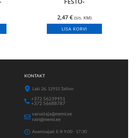
-
FESTO-
2,47
€
(sis. KM)
LISA KORVI
KONTAKT
Laki 26, 12915 Tallinn
+372 56239951
+372 56688787
varustaja@memi.ee
rain@memi.ee
Avamisajad: E-R 9:00 - 17:30