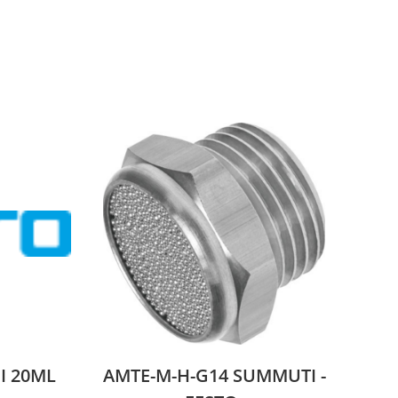
I 20ML
AMTE-M-H-G14 SUMMUTI -