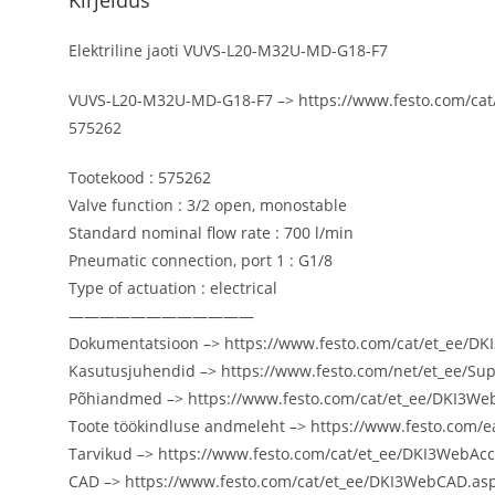
Kirjeldus
Elektriline jaoti VUVS-L20-M32U-MD-G18-F7
VUVS-L20-M32U-MD-G18-F7 –> https://www.festo.com/cat
575262
Tootekood : 575262
Valve function : 3/2 open, monostable
Standard nominal flow rate : 700 l/min
Pneumatic connection, port 1 : G1/8
Type of actuation : electrical
————————————
Dokumentatsioon –> https://www.festo.com/cat/et_ee/
Kasutusjuhendid –> https://www.festo.com/net/et_ee/Su
Põhiandmed –> https://www.festo.com/cat/et_ee/DKI3We
Toote töökindluse andmeleht –> https://www.festo.com/ea
Tarvikud –> https://www.festo.com/cat/et_ee/DKI3WebAc
CAD –> https://www.festo.com/cat/et_ee/DKI3WebCAD.a