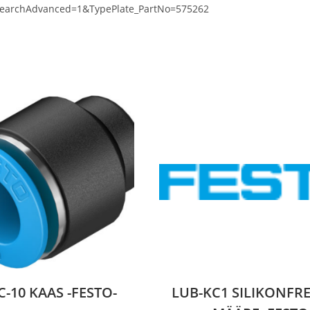
p?SearchAdvanced=1&TypePlate_PartNo=575262
C-10 KAAS -FESTO-
LUB-KC1 SILIKONFRE