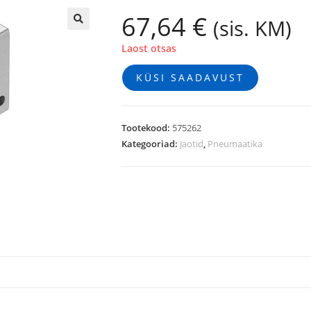
67,64
€
(sis. KM)
🔍
Laost otsas
KÜSI SAADAVUST
Tootekood:
575262
Kategooriad:
Jaotid
,
Pneumaatika