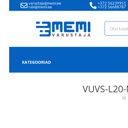
varustaja@memi.ee
+372 56239951
rain@memi.ee
+372 56688787
KATEGOORIAD
VUVS-L20-M