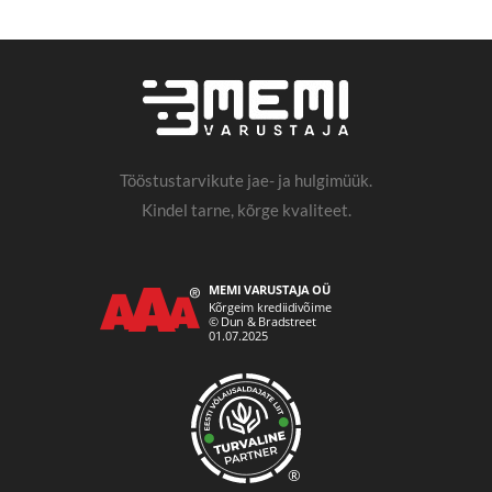
Tööstustarvikute jae- ja hulgimüük.
Kindel tarne, kõrge kvaliteet.
®