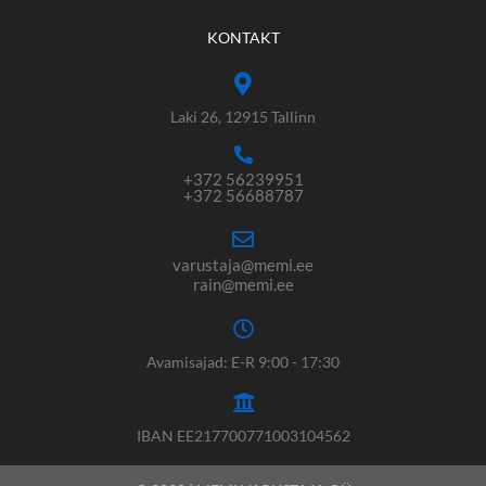
KONTAKT
Laki 26, 12915 Tallinn
+372 56239951
+372 56688787
varustaja@memi.ee
rain@memi.ee
Avamisajad: E-R 9:00 - 17:30
IBAN EE217700771003104562