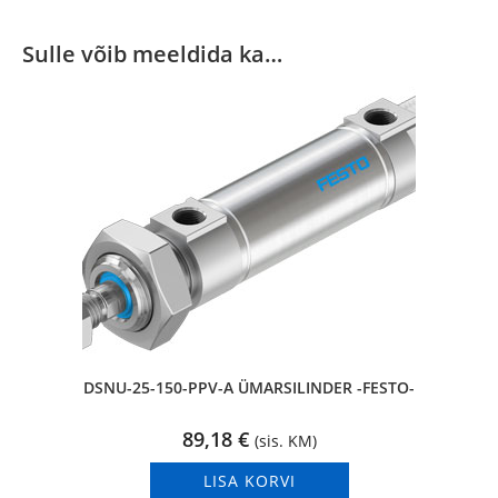
Sulle võib meeldida ka…
DSNU-25-150-PPV-A ÜMARSILINDER -FESTO-
89,18
€
(sis. KM)
LISA KORVI