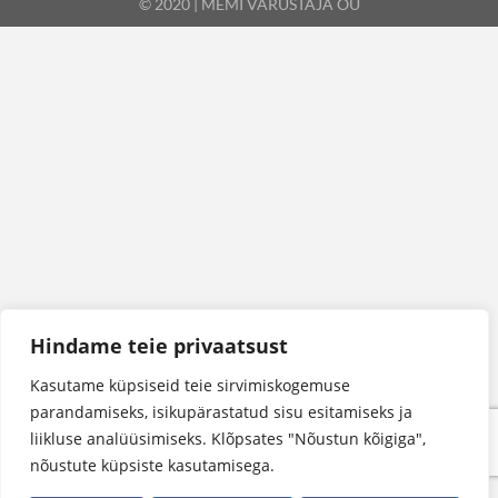
© 2020 | MEMI VARUSTAJA OÜ
Hindame teie privaatsust
Kasutame küpsiseid teie sirvimiskogemuse
parandamiseks, isikupärastatud sisu esitamiseks ja
liikluse analüüsimiseks. Klõpsates "Nõustun kõigiga",
nõustute küpsiste kasutamisega.