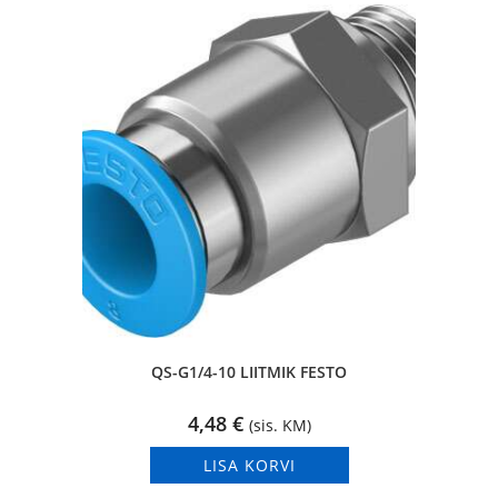
QS-G1/4-10 LIITMIK FESTO
4,48
€
(sis. KM)
LISA KORVI