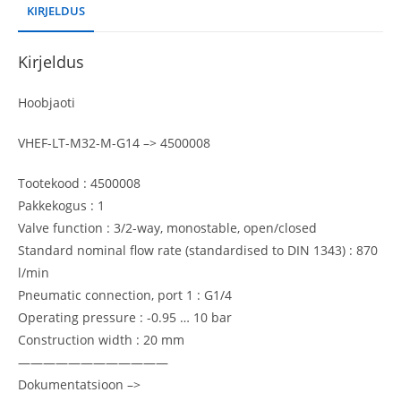
KIRJELDUS
Kirjeldus
Hoobjaoti
VHEF-LT-M32-M-G14 –> 4500008
Tootekood : 4500008
Pakkekogus : 1
Valve function : 3/2-way, monostable, open/closed
Standard nominal flow rate (standardised to DIN 1343) : 870
l/min
Pneumatic connection, port 1 : G1/4
Operating pressure : -0.95 … 10 bar
Construction width : 20 mm
————————————
Dokumentatsioon –>