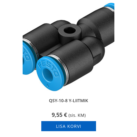
QSY-10-8 Y-LIITMIK
9,55
€
(sis. KM)
LISA KORVI