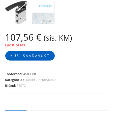
107,56
€
(sis. KM)
Laost otsas
KÜSI SAADAVUST
Tootekood:
4500008
Kategooriad:
Jaotid
,
Pneumaatika
Bränd:
FESTO