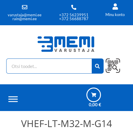
Minu konto
varustaja@memi.ee
+372 56239951
rain@memi.ee
+372 56688787
0,00
€
VHEF-LT-M32-M-G14