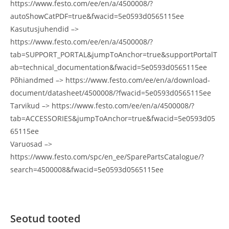
https://www.festo.com/ee/en/a/4500008/?
autoShowCatPDF=true&fwacid=5e0593d0565115ee
Kasutusjuhendid –>
https://www.festo.com/ee/en/a/4500008/?
tab=SUPPORT_PORTAL&jumpToAnchor=true&supportPortalT
ab=technical_documentation&fwacid=5e0593d0565115ee
Põhiandmed –> https://www.festo.com/ee/en/a/download-
document/datasheet/4500008/?fwacid=5e0593d0565115ee
Tarvikud –> https://www.festo.com/ee/en/a/4500008/?
tab=ACCESSORIES&jumpToAnchor=true&fwacid=5e0593d05
65115ee
Varuosad –>
https://www.festo.com/spc/en_ee/SparePartsCatalogue/?
search=4500008&fwacid=5e0593d0565115ee
Seotud tooted