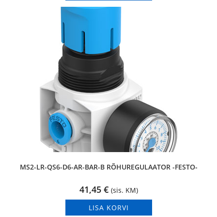
MS2-LR-QS6-D6-AR-BAR-B RÕHUREGULAATOR -FESTO-
41,45
€
(sis. KM)
LISA KORVI