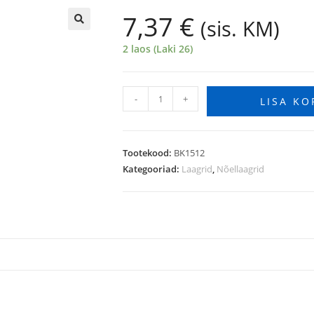
7,37
€
(sis. KM)
🔍
2 laos (Laki 26)
-
+
LISA KO
Tootekood:
BK1512
Kategooriad:
Laagrid
,
Nõellaagrid