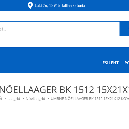
Laki 26, 12915 Tallinn Estonia
ESILEHT
P
NÕELLAAGER BK 1512 15X21X
>
Laagrid
>
Nõellaagrid
>
UMBNE NÕELLAAGER BK 1512 15X21X12 KOY