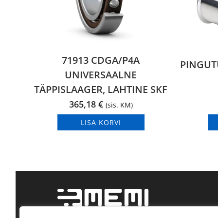
71913 CDGA/P4A
PINGUTU
UNIVERSAALNE
TÄPPISLAAGER, LAHTINE SKF
365,18
€
(sis. KM)
LISA KORVI