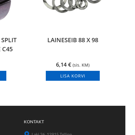
SPLIT
LAINESEIB 88 X 98
 C45
6,14
€
(sis. KM)
LISA KORVI
KONTAKT
Laki 26, 12915 Tallinn