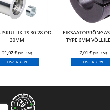
SRULLIK TS 30-28 OD-
FIKSAATORRÕNGAS 
30MM
TYPE 6MM VÕLLILE
21,02
€
7,01
€
(sis. KM)
(sis. KM)
LISA KORVI
LISA KORVI