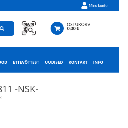
Minu konto
OSTUKORV
0,00
€
OOD
ETTEVÕTTEST
UUDISED
KONTAKT
INFO
11 -NSK-
K-