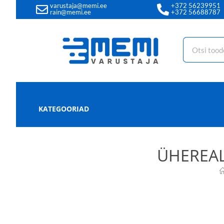
varustaja@memi.ee
+372 56239951
rain@memi.ee
+372 56688787
KATEGOORIAD
ÜHEREAL