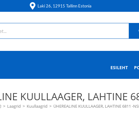
Laki 26, 12915 Tallinn Estonia
ESILEHT
P
INE KUULLAAGER, LAHTINE 68
>
Laagrid
>
Kuullaagrid
>
ÜHEREALINE KUULLAAGER, LAHTINE 6811 -NS