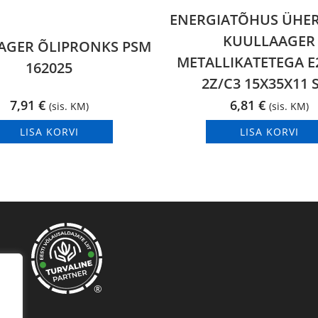
ENERGIATÕHUS ÜHER
KUULLAAGER
AGER ÕLIPRONKS PSM
METALLIKATETEGA E2
162025
2Z/C3 15X35X11 
7,91
€
6,81
€
(sis. KM)
(sis. KM)
LISA KORVI
LISA KORVI
®