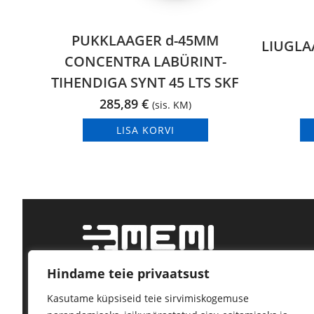
PUKKLAAGER d-45MM
LIUGLA
CONCENTRA LABÜRINT-
TIHENDIGA SYNT 45 LTS SKF
285,89
€
(sis. KM)
LISA KORVI
Hindame teie privaatsust
Tööstustarvikute jae- ja hulgimüük.
Kasutame küpsiseid teie sirvimiskogemuse
Kindel tarne, kõrge kvaliteet.