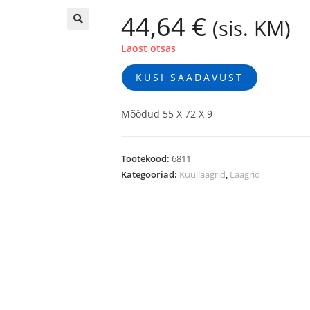
44,64
€
(sis. KM)
🔍
Laost otsas
KÜSI SAADAVUST
Mõõdud 55 X 72 X 9
Tootekood:
6811
Kategooriad:
Kuullaagrid
,
Laagrid