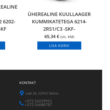
EALINE
ÜHEREALINE KUULLAAGER
 6202-
KUMMIKATETEGA 6214-
SKF
2RS1/C3 -SKF-
65,34
€
(sis. KM)
LISA KORVI
KONTAKT
Laki 26, 12915 Tallinn
+372 56239951
+372 56688787