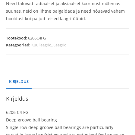
Need taluvad radiaalset ja aksiaalset koormust mõlemas
suunas, neid on lihtne paigaldada ja need nõuavad vähem
hooldust kui paljud teised laagritüübid.
Tootekood:
6206C4FG
Kategooriad:
Kuullaagrid
,
Laagrid
KIRJELDUS
Kirjeldus
6206 C4 FG
Deep groove ball bearing
Single row deep groove ball bearings are particularly
versatile, have low friction and are optimized for low noise