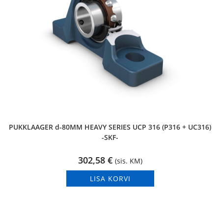
PUKKLAAGER d-80MM HEAVY SERIES UCP 316 (P316 + UC316)
-SKF-
302,58
€
(sis. KM)
LISA KORVI