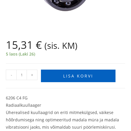
15,31
€
(sis. KM)
5 laos (Laki 26)
-
+
LISA KORVI
6206 C4 FG
Radiaalkuullaager
Üherealised kuullaagrid on eriti mitmekülgsed, väikese
hõõrdumisega ning optimeeritud madala müra ja madala
vibratsiooni jaoks, mis võimaldab suuri pöörlemiskiirusi.