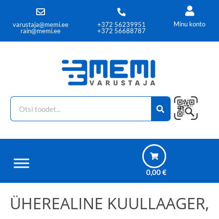
Minu konto
varustaja@memi.ee
+372 56239951
rain@memi.ee
+372 56688787
0,00
€
ÜHEREALINE KUULLAAGER,