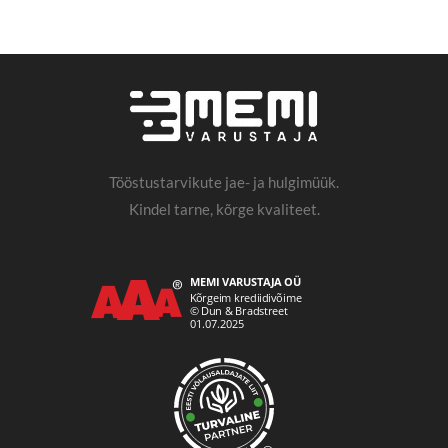
Tööstustarvikute jae- ja hulgimüük.
Kindel tarne, kõrge kvaliteet.