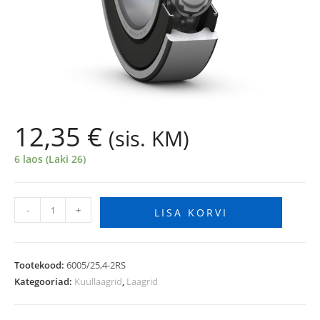
12,35
€
(sis. KM)
6 laos (Laki 26)
-
+
LISA KORVI
Tootekood:
6005/25,4-2RS
Kategooriad:
Kuullaagrid
,
Laagrid