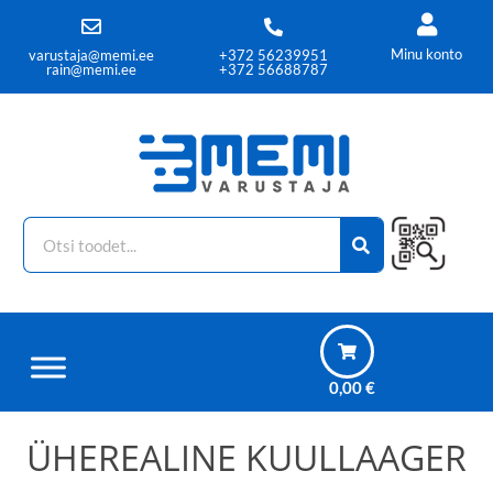
Minu konto
varustaja@memi.ee
+372 56239951
rain@memi.ee
+372 56688787
0,00
€
ÜHEREALINE KUULLAAGER