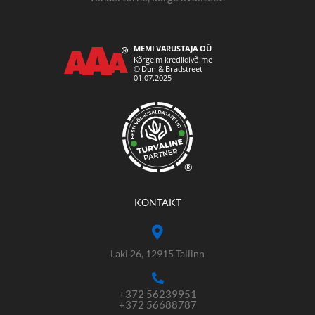
®
KONTAKT
Laki 26, 12915 Tallinn
+372 56239951
+372 56688787