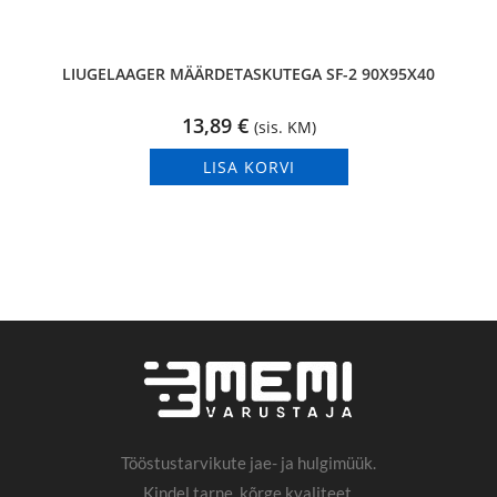
LIUGELAAGER MÄÄRDETASKUTEGA SF-2 90X95X40
13,89
€
(sis. KM)
LISA KORVI
Tööstustarvikute jae- ja hulgimüük.
Kindel tarne, kõrge kvaliteet.