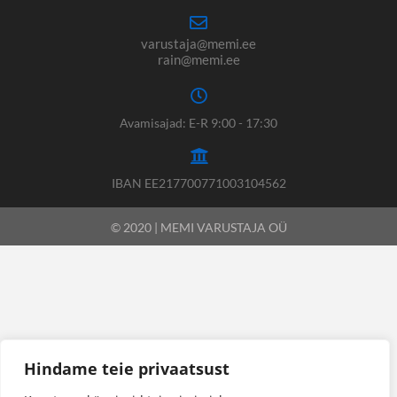
varustaja@memi.ee
rain@memi.ee
Avamisajad: E-R 9:00 - 17:30
IBAN EE217700771003104562
© 2020 | MEMI VARUSTAJA OÜ
Hindame teie privaatsust