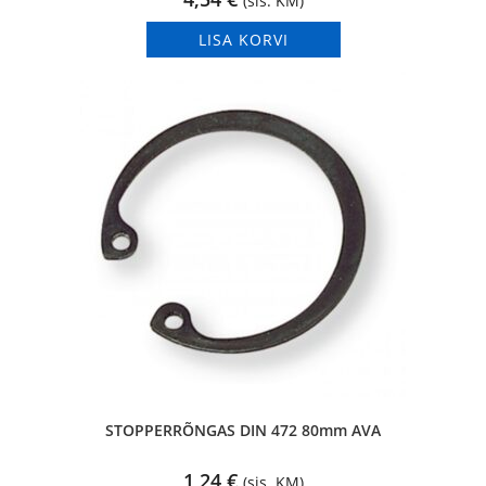
(sis. KM)
LISA KORVI
STOPPERRÕNGAS DIN 472 80mm AVA
1,24
€
(sis. KM)