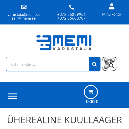
Minu konto
varustaja@memi.ee
+372 56239951
rain@memi.ee
+372 56688787
0,00
€
ÜHEREALINE KUULLAAGER