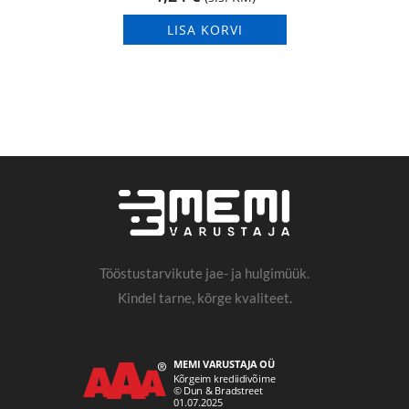
LISA KORVI
Tööstustarvikute jae- ja hulgimüük.
Kindel tarne, kõrge kvaliteet.