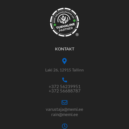
®
KONTAKT
Laki 26, 12915 Tallinn
+372 56239951
+372 56688787
varustaja@memi.ee
rain@memi.ee