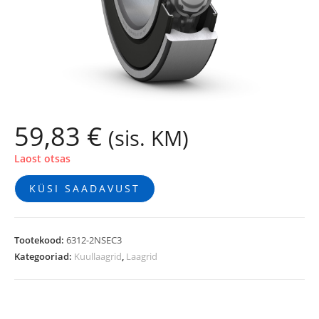
59,83
€
(sis. KM)
Laost otsas
KÜSI SAADAVUST
Tootekood:
6312-2NSEC3
Kategooriad:
Kuullaagrid
,
Laagrid