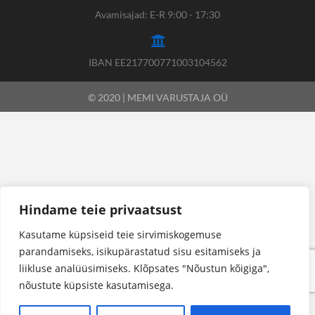
Avamisajad: E-R 9:00 - 17:30
IBAN EE217700771003104562
© 2020 | MEMI VARUSTAJA OÜ
Hindame teie privaatsust
Kasutame küpsiseid teie sirvimiskogemuse
parandamiseks, isikupärastatud sisu esitamiseks ja
liikluse analüüsimiseks. Klõpsates "Nõustun kõigiga",
nõustute küpsiste kasutamisega.