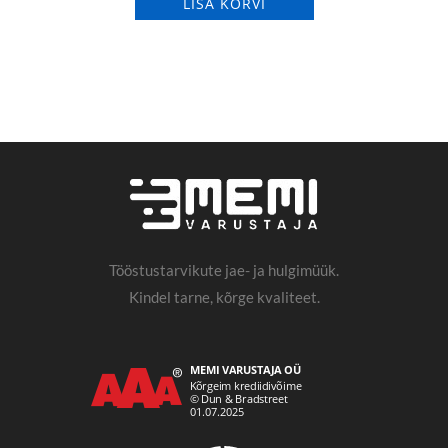
LISA KORVI
Tööstustarvikute jae- ja hulgimüük.
Kindel tarne, kõrge kvaliteet.