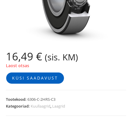
16,49
€
(sis. KM)
Laost otsas
KÜSI SAADAVUST
Tootekood:
6306-C-2HRS-C3
Kategooriad:
Kuullaagrid
,
Laagrid