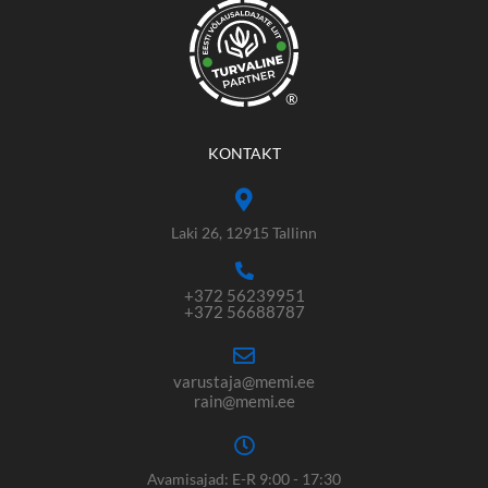
®
KONTAKT
Laki 26, 12915 Tallinn
+372 56239951
+372 56688787
varustaja@memi.ee
rain@memi.ee
Avamisajad: E-R 9:00 - 17:30