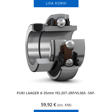
LISA KORVI
PUKI LAAGER d-35mm YEL207-2RF/VL065 -SKF-
59,92
€
(sis. KM)