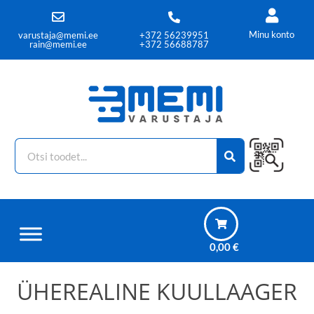
Minu konto
varustaja@memi.ee
+372 56239951
rain@memi.ee
+372 56688787
0,00
€
ÜHEREALINE KUULLAAGER