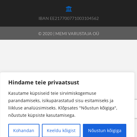
IBAN EE217700771003104562
© 2020 | MEMI VARUSTAJA OÜ
Hindame teie privaatsust
Kasutame küpsiseid teie sirvimiskogemuse
parandamiseks, isikupärastatud sisu esitamiseks ja
liikluse analüüsimiseks. Klõpsates "Nõustun kõigiga",
nõustute küpsiste kasutamisega.
Kohandan
Keeldu kõigist
Nõustun kõigiga