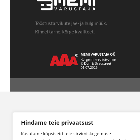
Tööstustarvikute jae- ja hulgimüük.
Kindel tarne, kõrge kvaliteet.
Hindame teie privaatsust
Kasutame küpsiseid teie sirvimiskogemuse