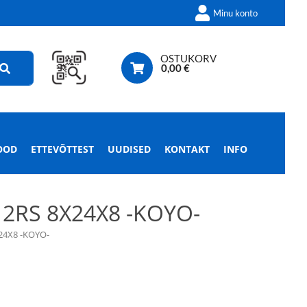
Minu konto
OSTUKORV
0,00
€
OOD
ETTEVÕTTEST
UUDISED
KONTAKT
INFO
2RS 8X24X8 -KOYO-
4X8 -KOYO-