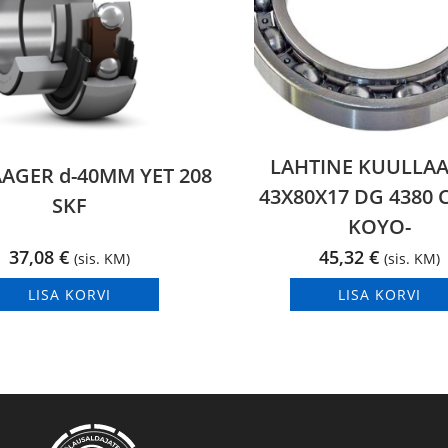
LAHTINE KUULLA
AAGER d-40MM YET 208
43X80X17 DG 4380 C
SKF
KOYO-
37,08
€
45,32
€
(sis. KM)
(sis. KM)
LISA KORVI
LISA KORVI