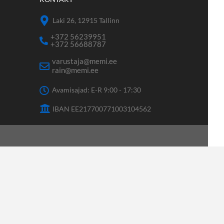
Laki 26, 12915 Tallinn
+372 56239951
+372 56688787
varustaja@memi.ee
rain@memi.ee
Avamisajad: E-R 9:00 - 17:30
IBAN EE217700771003104562