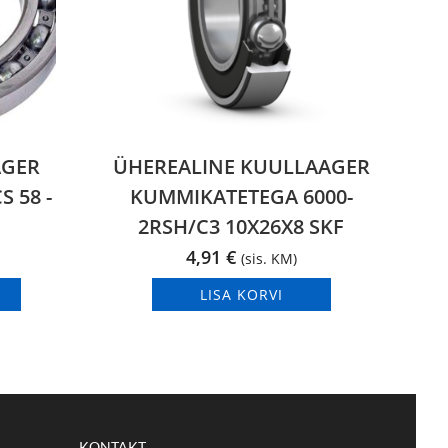
AGER
ÜHEREALINE KUULLAAGER
S 58 -
KUMMIKATETEGA 6000-
2RSH/C3 10X26X8 SKF
4,91
€
(sis. KM)
LISA KORVI
KONTAKT