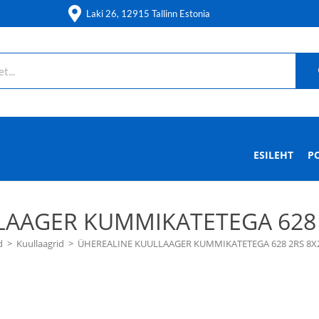
Laki 26, 12915 Tallinn Estonia
ESILEHT
P
AAGER KUMMIKATETEGA 628 
d
>
Kuullaagrid
>
ÜHEREALINE KUULLAAGER KUMMIKATETEGA 628 2RS 8X2