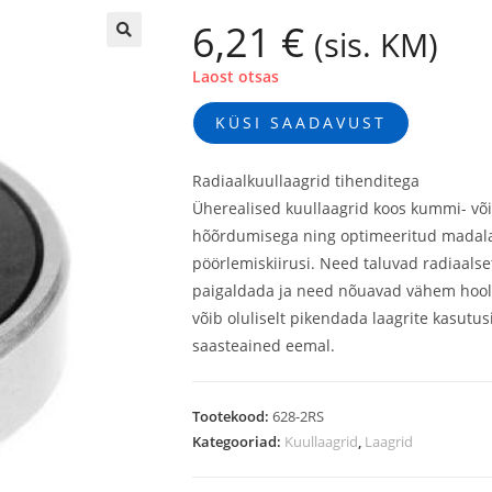
6,21
€
(sis. KM)
🔍
Laost otsas
KÜSI SAADAVUST
Radiaalkuullaagrid tihenditega
Üherealised kuullaagrid koos kummi- või
hõõrdumisega ning optimeeritud madala 
pöörlemiskiirusi. Need taluvad radiaals
paigaldada ja need nõuavad vähem hooldu
võib oluliselt pikendada laagrite kasutu
saasteained eemal.
Tootekood:
628-2RS
Kategooriad:
Kuullaagrid
,
Laagrid