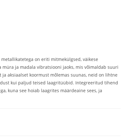
 metallikatetega on eriti mitmekülgsed, väikese
müra ja madala vibratsiooni jaoks, mis võimaldab suuri
et ja aksiaalset koormust mõlemas suunas, neid on lihtne
st kui paljud teised laagritüübid. Integreeritud tihend
siga, kuna see hoiab laagrites määrdeaine sees, ja