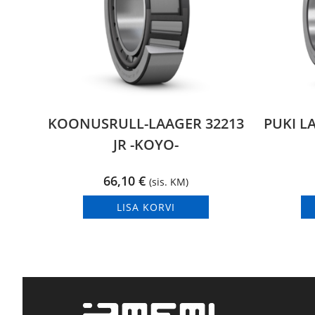
KOONUSRULL-LAAGER 32213
PUKI L
JR -KOYO-
66,10
€
(sis. KM)
LISA KORVI