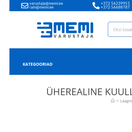
varustaja@memi.ee
+372 56239951
rain@memi.ee
+372 56688787
KATEGOORIAD
ÜHEREALINE KUULL
>
Laagri