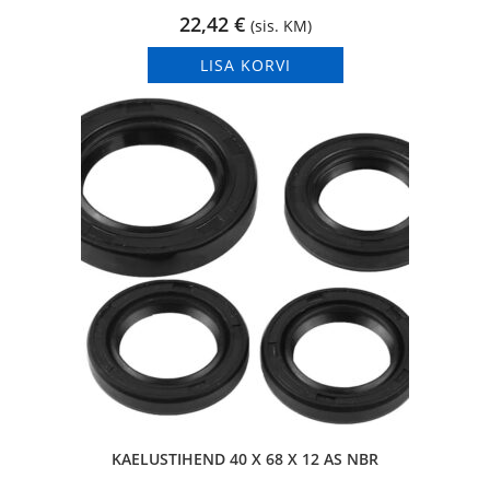
22,42
€
(sis. KM)
LISA KORVI
KAELUSTIHEND 40 X 68 X 12 AS NBR