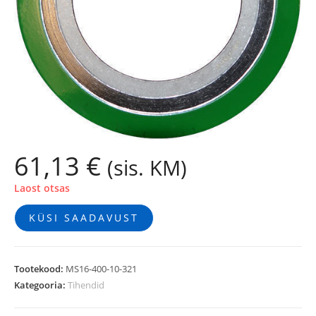
61,13
€
(sis. KM)
Laost otsas
KÜSI SAADAVUST
Tootekood:
MS16-400-10-321
Kategooria:
Tihendid