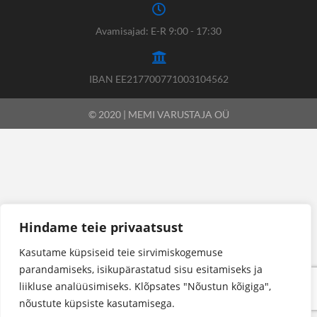
Avamisajad: E-R 9:00 - 17:30
IBAN EE217700771003104562
© 2020 | MEMI VARUSTAJA OÜ
Hindame teie privaatsust
Kasutame küpsiseid teie sirvimiskogemuse
parandamiseks, isikupärastatud sisu esitamiseks ja
liikluse analüüsimiseks. Klõpsates "Nõustun kõigiga",
nõustute küpsiste kasutamisega.