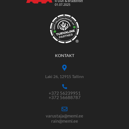
®
KONTAKT
Laki 26, 12915 Tallinn
+372 56239951
+372 56688787
varustaja@memi.ee
rain@memi.ee