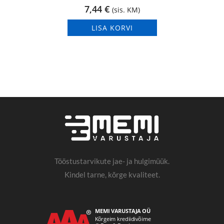
7,44
€
(sis. KM)
LISA KORVI
Tööstustarvikute jae- ja hulgimüük.
Kindel tarne, kõrge kvaliteet.