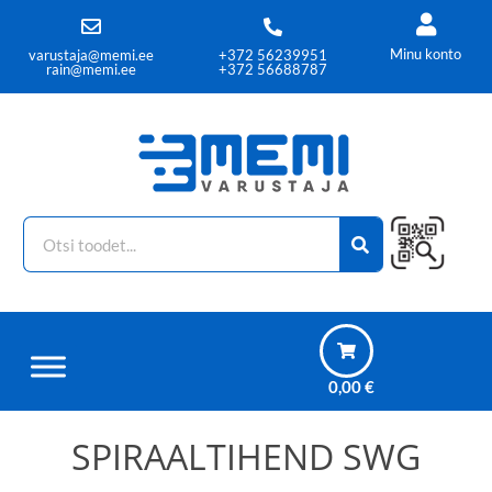
Minu konto
varustaja@memi.ee
+372 56239951
rain@memi.ee
+372 56688787
0,00
€
SPIRAALTIHEND SWG