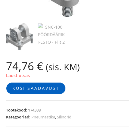
74,76
€
(sis. KM)
Laost otsas
KÜSI SAADAVUST
Tootekood:
174388
Kategooriad:
Pneumaatika
,
Silindrid