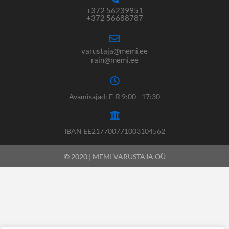
+372 56239951
+372 56688787
varustaja@memi.ee
rain@memi.ee
Avamisajad: E-R 9:00 - 17:30
IBAN EE217700771003104562
© 2020 | MEMI VARUSTAJA OÜ