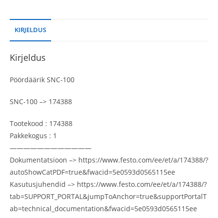
KIRJELDUS
Kirjeldus
Pöördäärik SNC-100
SNC-100 –> 174388
Tootekood : 174388
Pakkekogus : 1
————————————
Dokumentatsioon –> https://www.festo.com/ee/et/a/174388/?
autoShowCatPDF=true&fwacid=5e0593d0565115ee
Kasutusjuhendid –> https://www.festo.com/ee/et/a/174388/?
tab=SUPPORT_PORTAL&jumpToAnchor=true&supportPortalT
ab=technical_documentation&fwacid=5e0593d0565115ee