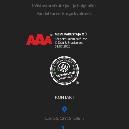
Tööstustarvikute jae- ja hulgimüük.
Kindel tarne, kõrge kvaliteet.
®
KONTAKT
Laki 26, 12915 Tallinn