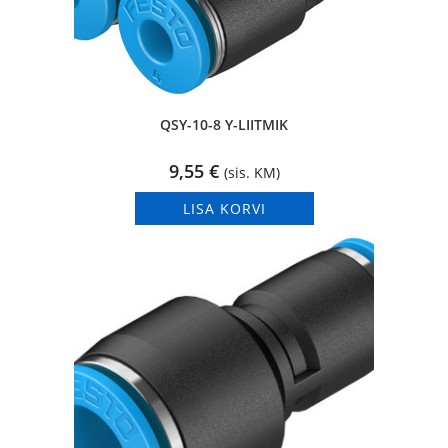
QSY-10-8 Y-LIITMIK
9,55
€
(sis. KM)
LISA KORVI