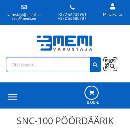
Minu konto
varustaja@memi.ee
+372 56239951
rain@memi.ee
+372 56688787
0,00
€
SNC-100 PÖÖRDÄÄRIK