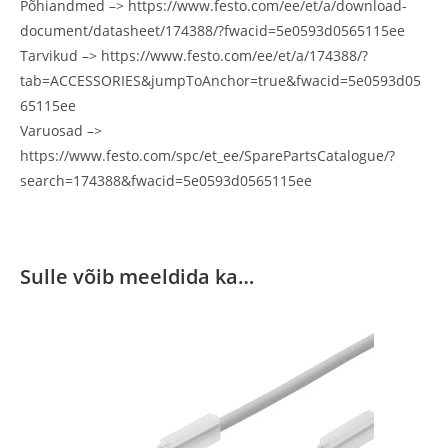
Põhiandmed –> https://www.festo.com/ee/et/a/download-
document/datasheet/174388/?fwacid=5e0593d0565115ee
Tarvikud –> https://www.festo.com/ee/et/a/174388/?
tab=ACCESSORIES&jumpToAnchor=true&fwacid=5e0593d05
65115ee
Varuosad –>
https://www.festo.com/spc/et_ee/SparePartsCatalogue/?
search=174388&fwacid=5e0593d0565115ee
Sulle võib meeldida ka…