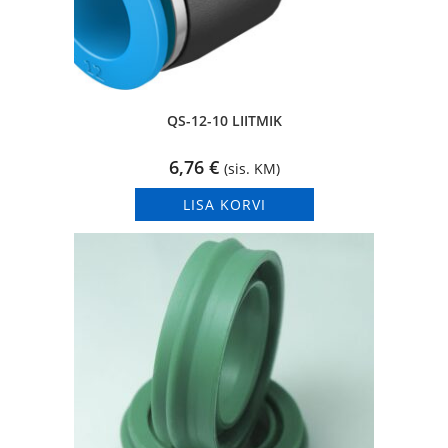
QS-12-10 LIITMIK
6,76
€
(sis. KM)
LISA KORVI