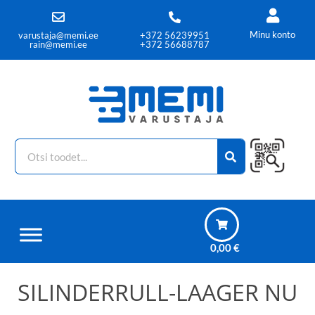
Minu konto
varustaja@memi.ee
+372 56239951
rain@memi.ee
+372 56688787
0,00
€
SILINDERRULL-LAAGER NU