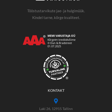
Tööstustarvikute jae- ja hulgimüük.
Kindel tarne, kõrge kvaliteet.
®
KONTAKT
Laki 26, 12915 Tallinn