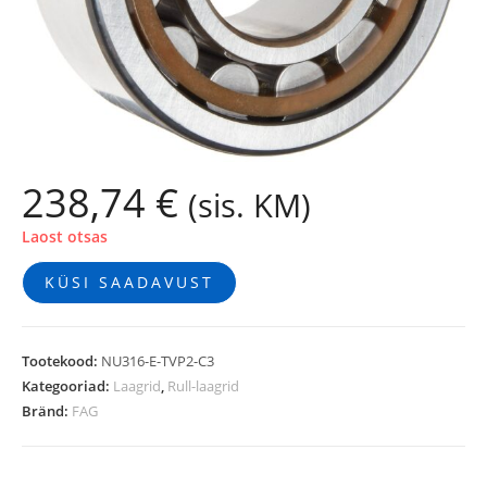
238,74
€
(sis. KM)
Laost otsas
KÜSI SAADAVUST
Tootekood:
NU316-E-TVP2-C3
Kategooriad:
Laagrid
,
Rull-laagrid
Bränd:
FAG