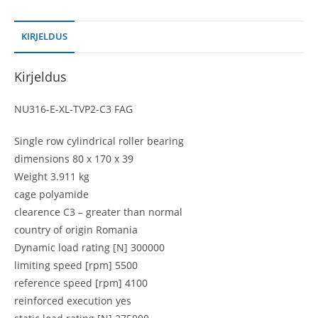
KIRJELDUS
Kirjeldus
NU316-E-XL-TVP2-C3 FAG
Single row cylindrical roller bearing
dimensions 80 x 170 x 39
Weight 3.911 kg
cage polyamide
clearence C3 – greater than normal
country of origin Romania
Dynamic load rating [N] 300000
limiting speed [rpm] 5500
reference speed [rpm] 4100
reinforced execution yes