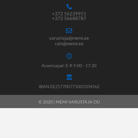
+372 56239951
+372 56688787
varustaja@memi.ee
rain@memi.ee
Avamisajad: E-R 9:00 - 17:30
IBAN EE217700771003104562
© 2020 | MEMI VARUSTAJA OÜ