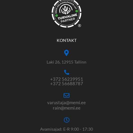
®
KONTAKT
Laki 26, 12915 Tallinn
+372 56239951
+372 56688787
varustaja@memi.ee
rain@memi.ee
Avamisajad: E-R 9:00 - 17:30