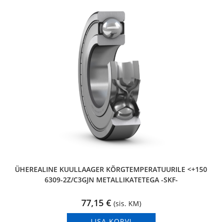
ÜHEREALINE KUULLAAGER KÕRGTEMPERATUURILE <+150
6309-2Z/C3GJN METALLIKATETEGA -SKF-
77,15
€
(sis. KM)
LISA KORVI