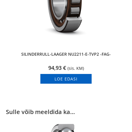
SILINDERRULL-LAAGER NU2211-E-TVP2 -FAG-
94,93
€
(sis. KM)
LOE EDASI
Sulle võib meeldida ka…