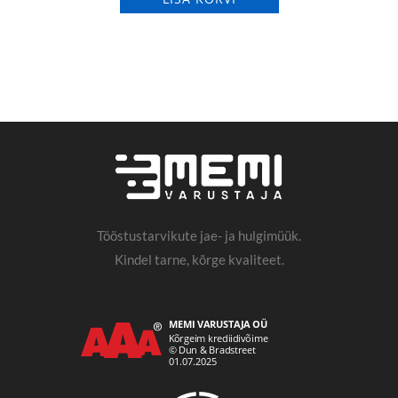
Tööstustarvikute jae- ja hulgimüük.
Kindel tarne, kõrge kvaliteet.