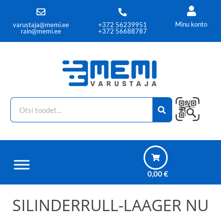
Minu konto
varustaja@memi.ee
+372 56239951
rain@memi.ee
+372 56688787
0,00
€
SILINDERRULL-LAAGER NU