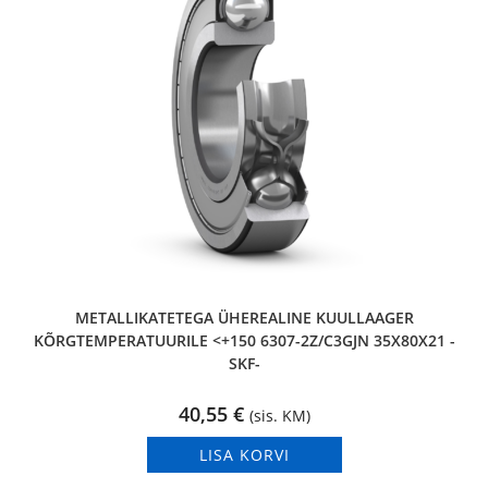
METALLIKATETEGA ÜHEREALINE KUULLAAGER
KÕRGTEMPERATUURILE <+150 6307-2Z/C3GJN 35X80X21 -
SKF-
40,55
€
(sis. KM)
LISA KORVI