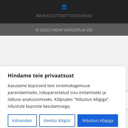
IBAN EE217700771003104562
© 2020 | MEMI VARUSTAJA OÜ
Hindame teie privaatsust
Kasutame küpsiseid teie sirvimiskogemuse
parandamiseks, isikupärastatud sisu esitamiseks ja
liikluse analüüsimiseks. Klõpsates "Nõustun kõigiga",
nõustute küpsiste kasutamisega.
Kohandan
Keeldu kõigist
Nõustun kõigiga