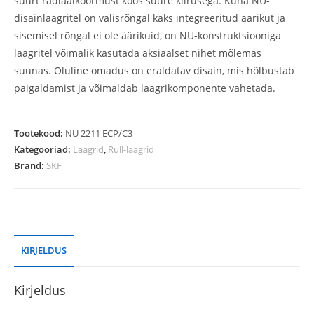
suurt radiaalkoormust koos suure kiirusega. Kuna NU-
disainlaagritel on välisrõngal kaks integreeritud äärikut ja
sisemisel rõngal ei ole äärikuid, on NU-konstruktsiooniga
laagritel võimalik kasutada aksiaalset nihet mõlemas
suunas. Oluline omadus on eraldatav disain, mis hõlbustab
paigaldamist ja võimaldab laagrikomponente vahetada.
Tootekood:
NU 2211 ECP/C3
Kategooriad:
Laagrid
,
Rull-laagrid
Bränd:
SKF
KIRJELDUS
Kirjeldus