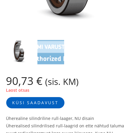
90,73
€
(sis. KM)
Laost otsas
KÜSI SAADAVUST
Üherealine silindriline rull-laager, NU disain
Üherealised silindrilised rull-laagrid on ette nähtud taluma