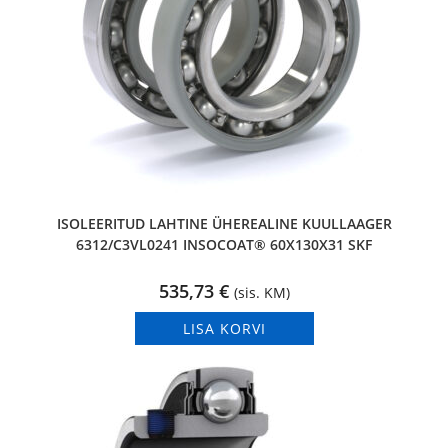
ISOLEERITUD LAHTINE ÜHEREALINE KUULLAAGER
6312/C3VL0241 INSOCOAT® 60X130X31 SKF
535,73
€
(sis. KM)
LISA KORVI