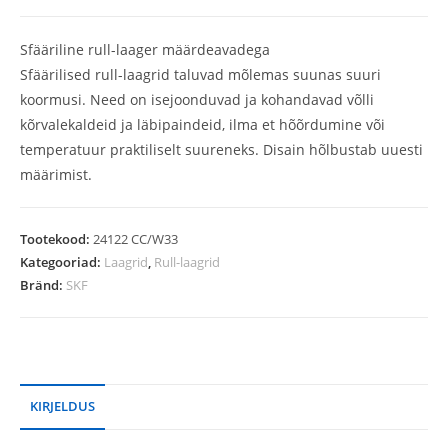
Sfääriline rull-laager määrdeavadega
Sfäärilised rull-laagrid taluvad mõlemas suunas suuri
koormusi. Need on isejoonduvad ja kohandavad võlli
kõrvalekaldeid ja läbipaindeid, ilma et hõõrdumine või
temperatuur praktiliselt suureneks. Disain hõlbustab uuesti
määrimist.
Tootekood:
24122 CC/W33
Kategooriad:
Laagrid
,
Rull-laagrid
Bränd:
SKF
KIRJELDUS