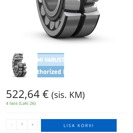
522,64
€
(sis. KM)
4 laos (Laki 26)
-
+
LISA KORVI