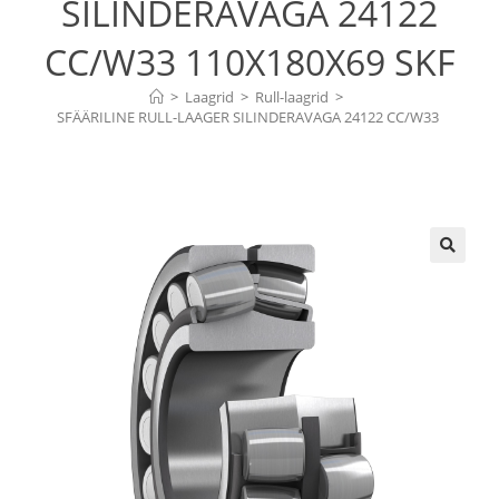
SILINDERAVAGA 24122
CC/W33 110X180X69 SKF
>
Laagrid
>
Rull-laagrid
>
SFÄÄRILINE RULL-LAAGER SILINDERAVAGA 24122 CC/W33 
110X180X69 SKF
🔍