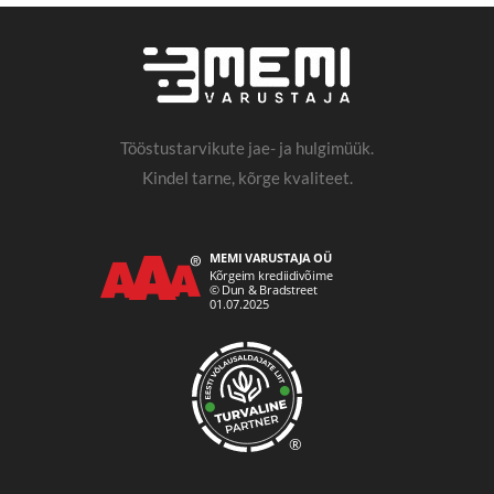
Tööstustarvikute jae- ja hulgimüük.
Kindel tarne, kõrge kvaliteet.
®