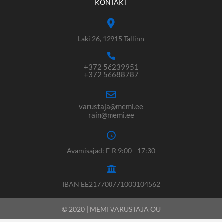
KONTAKT
Laki 26, 12915 Tallinn
+372 56239951
+372 56688787
varustaja@memi.ee
rain@memi.ee
Avamisajad: E-R 9:00 - 17:30
IBAN EE217700771003104562
© 2020 | MEMI VARUSTAJA OÜ