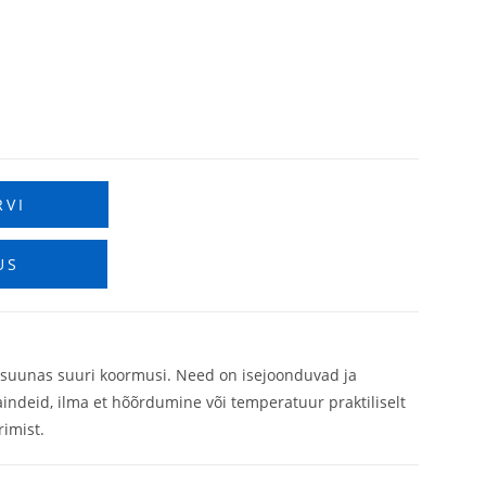
RVI
US
s suunas suuri koormusi. Need on isejoonduvad ja
aindeid, ilma et hõõrdumine või temperatuur praktiliselt
imist.