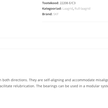
Tootekood:
22206 E/C3
Kategooriad:
Laagrid
,
Rull-laagrid
Bränd:
SKF
 both directions. They are self-aligning and accommodate misalignm
facilitate relubrication. The bearings can be used in a modular sys