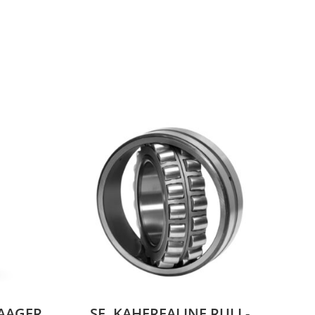
AAGER
SF. KAHEREALINE RULL-