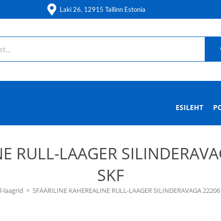
Laki 26, 12915 Tallinn Estonia
ESILEHT
P
E RULL-LAAGER SILINDERAVA
SKF
l-laagrid
>
SFÄÄRILINE KAHEREALINE RULL-LAAGER SILINDERAVAGA 22206 