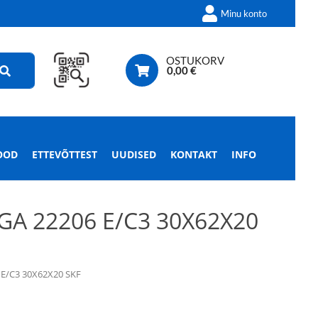
Minu konto
OSTUKORV
0,00
€
OOD
ETTEVÕTTEST
UUDISED
KONTAKT
INFO
GA 22206 E/C3 30X62X20
E/C3 30X62X20 SKF