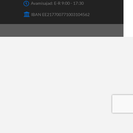
Avamisajad: E-R 9:00 - 17:30
IBAN EE217700771003104562