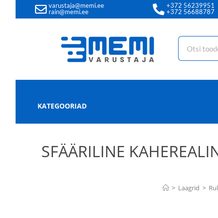
varustaja@memi.ee
+372 56239951
rain@memi.ee
+372 56688787
KATEGOORIAD
SFÄÄRILINE KAHEREALIN
>
Laagrid
>
Rul