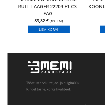
RULL-LAAGER 22209-E1-C3 -
KOONUS
FAG-
83,82
€
(sis. KM)
LISA KORVI
Tööstustarvikute jae- ja hulgimüük.
Kindel tarne, kõrge kvaliteet.