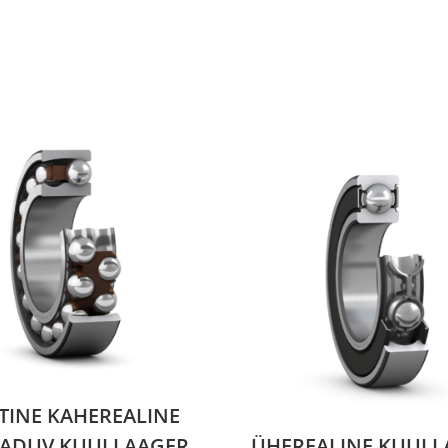
TINE KAHEREALINE
EADUV KUULLAAGER
ÜHEREALINE KUULL