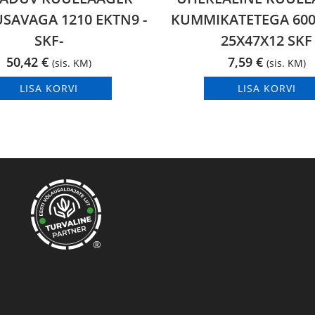
AVAGA 1210 EKTN9 -
KUMMIKATETEGA 600
SKF-
25X47X12 SKF
50,42
€
7,59
€
(sis. KM)
(sis. KM)
LISA KORVI
LISA KORVI
®