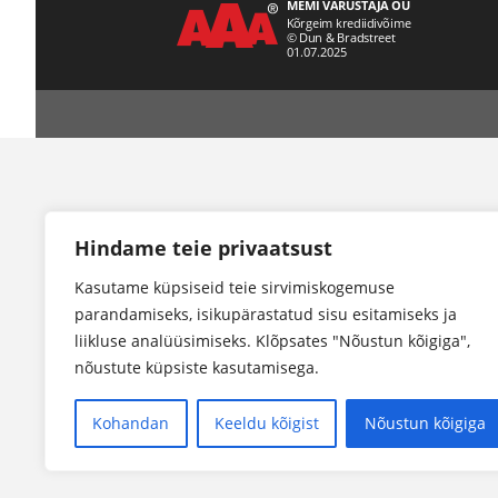
Hindame teie privaatsust
Kasutame küpsiseid teie sirvimiskogemuse
parandamiseks, isikupärastatud sisu esitamiseks ja
liikluse analüüsimiseks. Klõpsates "Nõustun kõigiga",
nõustute küpsiste kasutamisega.
Kohandan
Keeldu kõigist
Nõustun kõigiga