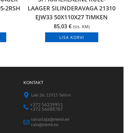
5-2RSH
LAAGER SILINDERAVAGA 21310
EJW33 50X110X27 TIMKEN
85,03
€
(sis. KM)
LISA KORVI
KONTAKT
Laki 26, 12915 Tallinn
+372 56239951
+372 56688787
varustaja@memi.ee
rain@memi.ee