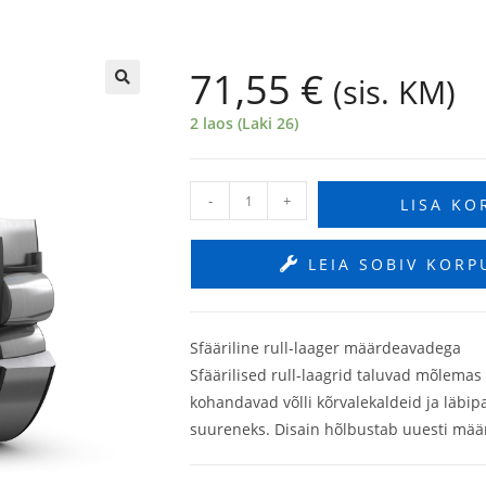
71,55
€
(sis. KM)
🔍
2 laos (Laki 26)
-
+
LISA KO
LEIA SOBIV KORP
Sfääriline rull-laager määrdeavadega
Sfäärilised rull-laagrid taluvad mõlema
kohandavad võlli kõrvalekaldeid ja läbip
suureneks. Disain hõlbustab uuesti määr