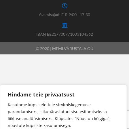
Avamisajad: E-R 9:00 - 17:30
IBAN EE217700771003104562
© 2020 | MEMI VARUSTAJA OÜ
Hindame teie privaatsust
Kasutame küpsiseid teie sirvimiskogemuse
parandamiseks, isikupärastatud sisu esitamiseks ja
liikluse analüüsimiseks. Klõpsates "Nõustun kõigiga",
nõustute küpsiste kasutamisega.