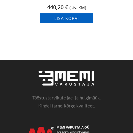
440,20
€
(sis. KM)
LISA KORVI
Tööstustarvikute jae- ja hulgimüük.
Kindel tarne, kõrge kvaliteet.