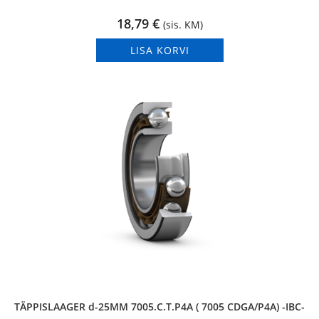
18,79
€
(sis. KM)
LISA KORVI
TÄPPISLAAGER d-25MM 7005.C.T.P4A ( 7005 CDGA/P4A) -IBC-