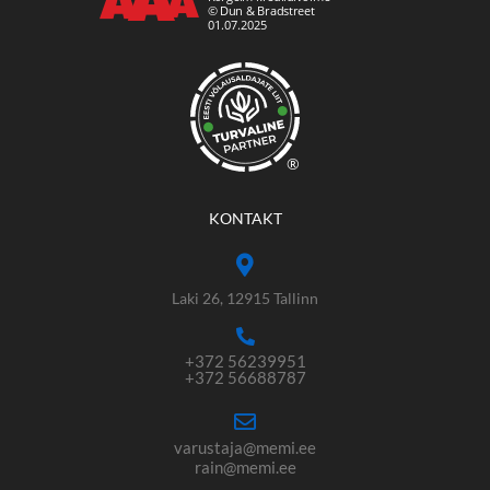
®
KONTAKT
Laki 26, 12915 Tallinn
+372 56239951
+372 56688787
varustaja@memi.ee
rain@memi.ee