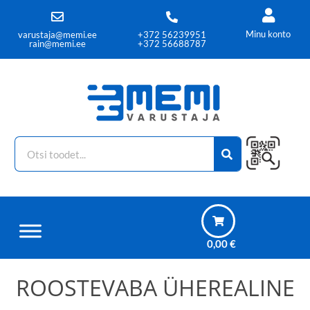
Minu konto
varustaja@memi.ee
+372 56239951
rain@memi.ee
+372 56688787
0,00
€
ROOSTEVABA ÜHEREALINE