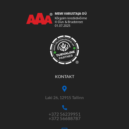
®
KONTAKT
Laki 26, 12915 Tallinn
+372 56239951
+372 56688787