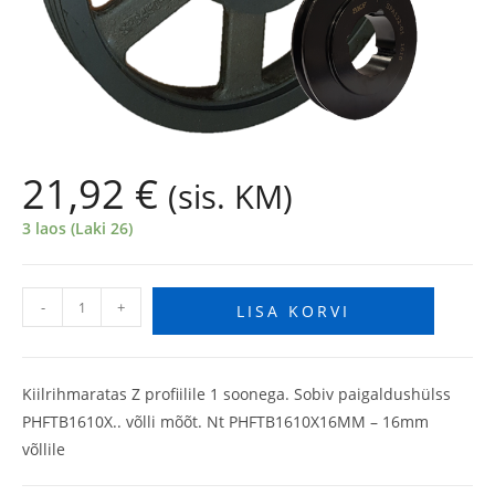
21,92
€
(sis. KM)
3 laos (Laki 26)
-
+
LISA KORVI
Kiilrihmaratas Z profiilile 1 soonega. Sobiv paigaldushülss
PHFTB1610X.. võlli mõõt. Nt PHFTB1610X16MM – 16mm
võllile