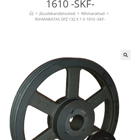
1610 -SKF-
>
Jõuülekandetooted
>
Rihmarattad
>
RIHMARATAS SPZ 132 X 1 X 1610 -SKF-
🔍