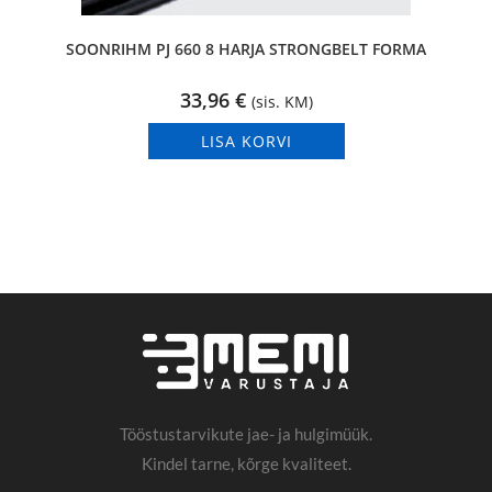
SOONRIHM PJ 660 8 HARJA STRONGBELT FORMA
33,96
€
(sis. KM)
LISA KORVI
Tööstustarvikute jae- ja hulgimüük.
Kindel tarne, kõrge kvaliteet.