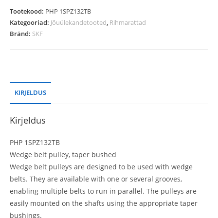
Tootekood:
PHP 1SPZ132TB
Kategooriad:
Jõuülekandetooted
,
Rihmarattad
Bränd:
SKF
KIRJELDUS
Kirjeldus
PHP 1SPZ132TB
Wedge belt pulley, taper bushed
Wedge belt pulleys are designed to be used with wedge
belts. They are available with one or several grooves,
enabling multiple belts to run in parallel. The pulleys are
easily mounted on the shafts using the appropriate taper
bushings.