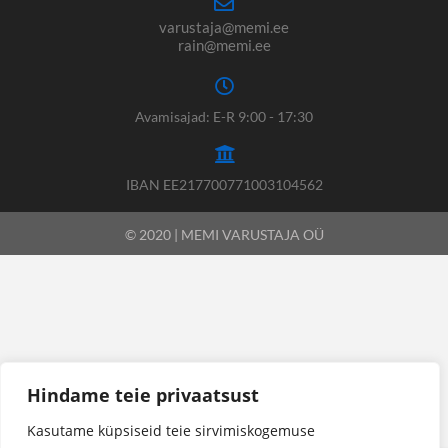
varustaja@memi.ee
rain@memi.ee
Avamisajad: E-R 9:00 - 17:30
IBAN EE217700771003104562
© 2020 | MEMI VARUSTAJA OÜ
Hindame teie privaatsust
Kasutame küpsiseid teie sirvimiskogemuse