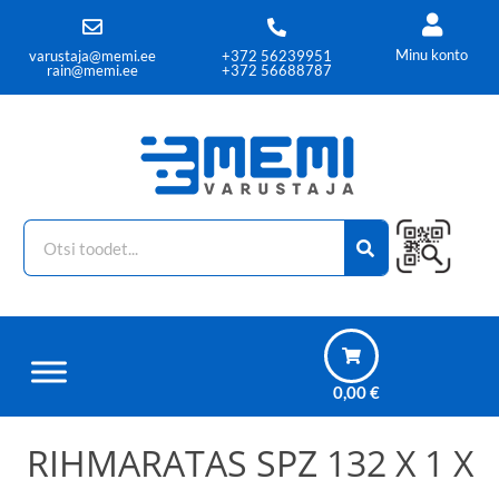
Minu konto
varustaja@memi.ee
+372 56239951
rain@memi.ee
+372 56688787
0,00
€
RIHMARATAS SPZ 132 X 1 X