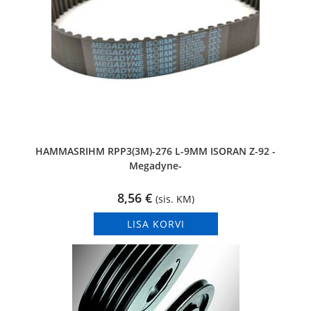
HAMMASRIHM RPP3(3M)-276 L-9MM ISORAN Z-92 -
Megadyne-
8,56
€
(sis. KM)
LISA KORVI