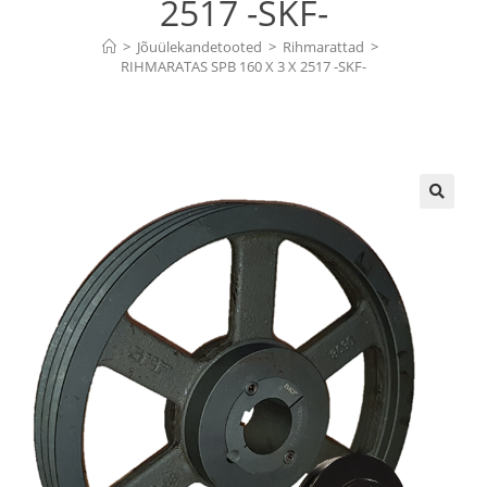
2517 -SKF-
>
Jõuülekandetooted
>
Rihmarattad
>
RIHMARATAS SPB 160 X 3 X 2517 -SKF-
🔍