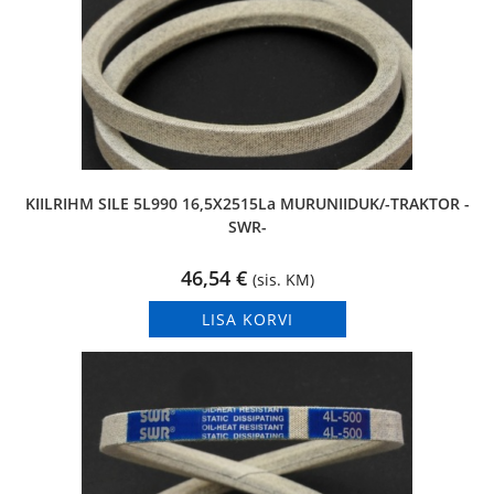
KIILRIHM SILE 5L990 16,5X2515La MURUNIIDUK/-TRAKTOR -
SWR-
46,54
€
(sis. KM)
LISA KORVI