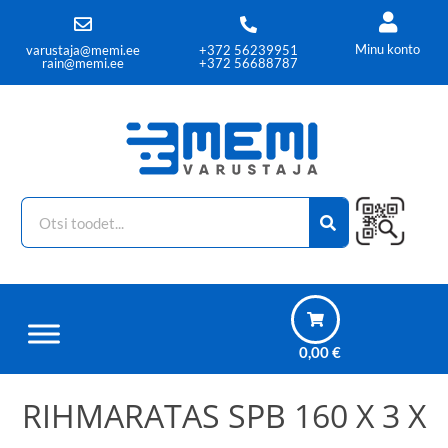
Minu konto
varustaja@memi.ee
+372 56239951
rain@memi.ee
+372 56688787
0,00
€
RIHMARATAS SPB 160 X 3 X