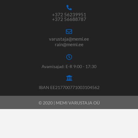
+372 56239951
+372 56688787
varustaja@memi.ee
rain@memi.ee
Avamisajad: E-R 9:00 - 17:30
IBAN EE217700771003104562
© 2020 | MEMI VARUSTAJA OÜ