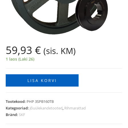
59,93
€
(sis. KM)
1 laos (Laki 26)
LISA KORVI
Tootekood:
PHP 3SPB160TB
Kategooriad:
Jõuülekandetooted
,
Rihmarattad
Bränd:
SKF