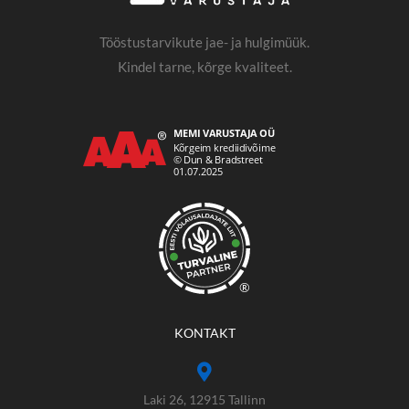
Tööstustarvikute jae- ja hulgimüük.
Kindel tarne, kõrge kvaliteet.
®
KONTAKT
Laki 26, 12915 Tallinn