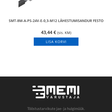
SMT-8M-A-PS-24V-E-0,3-M12 LÄHESTUMISANDUR FESTO
43,44
€
(sis. KM)
LISA KORVI
Tööstustarvikute jae- ja hulgimüük.