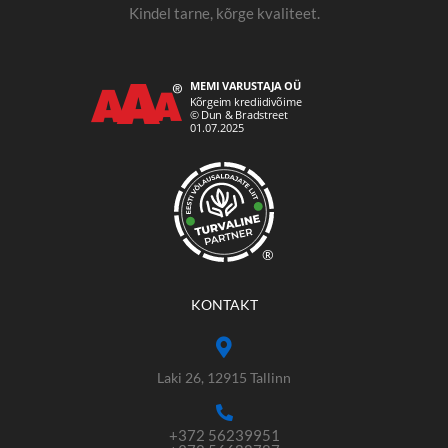
Kindel tarne, kõrge kvaliteet.
®
KONTAKT
Laki 26, 12915 Tallinn
+372 56239951