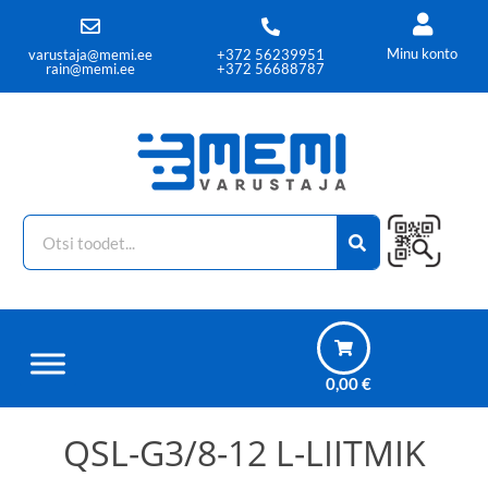
Minu konto
varustaja@memi.ee
+372 56239951
rain@memi.ee
+372 56688787
0,00
€
QSL-G3/8-12 L-LIITMIK