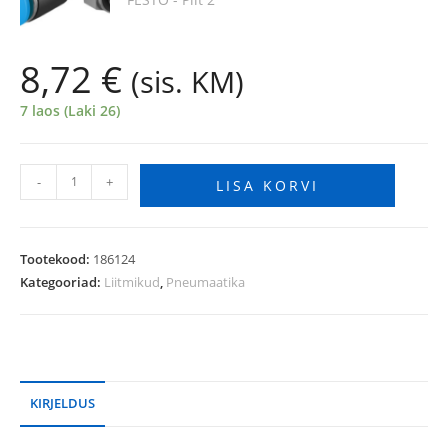
8,72
€
(sis. KM)
7 laos (Laki 26)
-
+
LISA KORVI
Tootekood:
186124
Kategooriad:
Liitmikud
,
Pneumaatika
KIRJELDUS