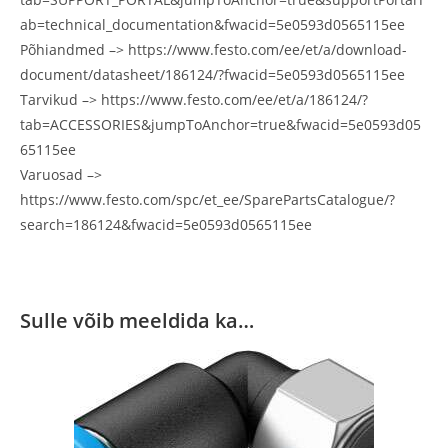
ab=technical_documentation&fwacid=5e0593d0565115ee
Põhiandmed –> https://www.festo.com/ee/et/a/download-
document/datasheet/186124/?fwacid=5e0593d0565115ee
Tarvikud –> https://www.festo.com/ee/et/a/186124/?
tab=ACCESSORIES&jumpToAnchor=true&fwacid=5e0593d05
65115ee
Varuosad –>
https://www.festo.com/spc/et_ee/SparePartsCatalogue/?
search=186124&fwacid=5e0593d0565115ee
Sulle võib meeldida ka…