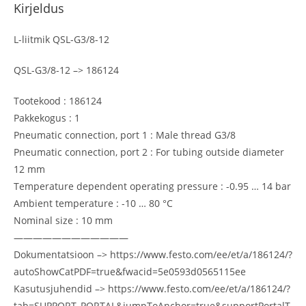
Kirjeldus
L-liitmik QSL-G3/8-12
QSL-G3/8-12 –> 186124
Tootekood : 186124
Pakkekogus : 1
Pneumatic connection, port 1 : Male thread G3/8
Pneumatic connection, port 2 : For tubing outside diameter
12 mm
Temperature dependent operating pressure : -0.95 … 14 bar
Ambient temperature : -10 … 80 °C
Nominal size : 10 mm
————————————
Dokumentatsioon –> https://www.festo.com/ee/et/a/186124/?
autoShowCatPDF=true&fwacid=5e0593d0565115ee
Kasutusjuhendid –> https://www.festo.com/ee/et/a/186124/?
tab=SUPPORT_PORTAL&jumpToAnchor=true&supportPortalT