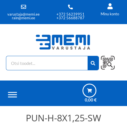
Minu konto
varustaja@memi.ee
+372 56239951
rain@memi.ee
+372 56688787
0,00
€
PUN-H-8X1,25-SW