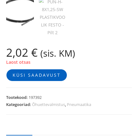
2,02
€
(sis. KM)
Laost otsas
KÜSI SAADAVUST
Tootekood:
197392
Kategooriad:
Õhuettevalmistus
,
Pneumaatika