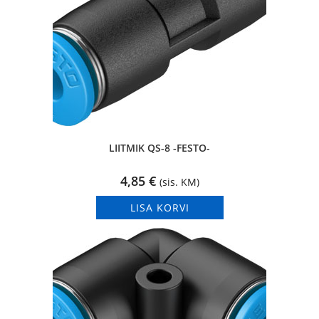
LIITMIK QS-8 -FESTO-
4,85
€
(sis. KM)
LISA KORVI