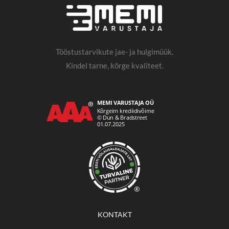
Tööstustarvikute jae- ja hulgimüük.
Kindel tarne, kõrge kvaliteet.
®
KONTAKT