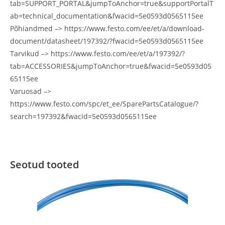
tab=SUPPORT_PORTAL&jumpToAnchor=true&supportPortalT
ab=technical_documentation&fwacid=5e0593d0565115ee
Põhiandmed –> https://www.festo.com/ee/et/a/download-
document/datasheet/197392/?fwacid=5e0593d0565115ee
Tarvikud –> https://www.festo.com/ee/et/a/197392/?
tab=ACCESSORIES&jumpToAnchor=true&fwacid=5e0593d05
65115ee
Varuosad –>
https://www.festo.com/spc/et_ee/SparePartsCatalogue/?
search=197392&fwacid=5e0593d0565115ee
Seotud tooted