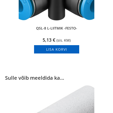
QSL-8 L-LIITMIK -FESTO-
5,13
€
(sis. KM)
LISA KORVI
Sulle võib meeldida ka…