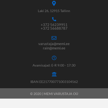
Laki 26, 12915 Tallinn
+372 56239951
+372 56688787
varustaja@memi.ee
rain@memi.ee
Avamisajad: E-R 9:00 - 17:30
IBAN EE217700771003104562
© 2020 | MEMI VARUSTAJA OÜ